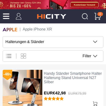
0
Apple iPhone XR
Halterungen & Ständer
Filter
Handy Ständer Smartphone Halter
-46
%
Halterung Stand Universal N27
Silber
EUR€42,
98
EUR€79,
99