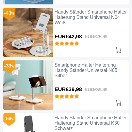
Handy Ständer Smartphone Halter
-43
%
Halterung Stand Universal N04
Weiß
EUR€42,
98
EUR€75,
99
Smartphone Halter Halterung
-33
%
Handy Ständer Universal N05
Silber
EUR€39,
98
EUR€59,
99
Handy Ständer Smartphone Halter
-56
%
Halterung Stand Universal K30
Schwarz