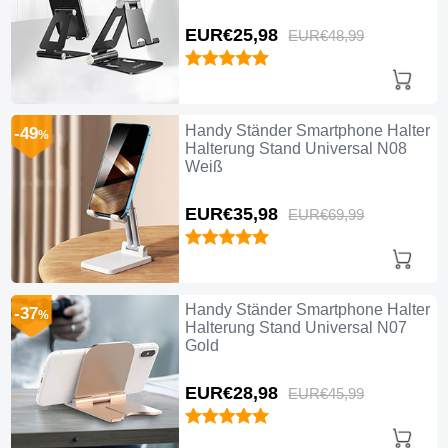
EUR€25,
98
EUR€48,
99
Handy Ständer Smartphone Halter
-49
%
Halterung Stand Universal N08
Weiß
EUR€35,
98
EUR€69,
99
Handy Ständer Smartphone Halter
-37
%
Halterung Stand Universal N07
Gold
EUR€28,
98
EUR€45,
99