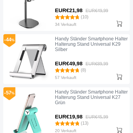
EUR€21,
98
EUR€49,
99
(10)
34 Verkauft
Handy Ständer Smartphone Halter
-44
%
Halterung Stand Universal K29
Silber
EUR€49,
98
EUR€89,
99
(8)
57 Verkauft
Handy Ständer Smartphone Halter
-57
%
Halterung Stand Universal K27
Grün
EUR€19,
98
EUR€45,
99
(13)
20 Verkauft