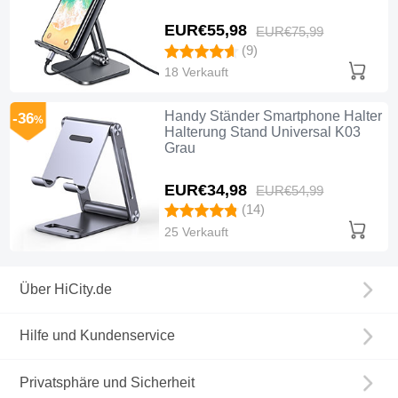
EUR€55,
98
EUR€75,
99
(9)
18 Verkauft
Handy Ständer Smartphone Halter
-36
%
Halterung Stand Universal K03
Grau
EUR€34,
98
EUR€54,
99
(14)
25 Verkauft
Über HiCity.de
Hilfe und Kundenservice
Privatsphäre und Sicherheit