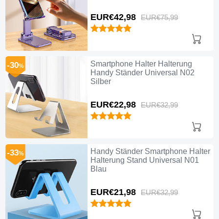
EUR€42,
98
EUR€75,
99
Smartphone Halter Halterung
-30
%
Handy Ständer Universal N02
Silber
EUR€22,
98
EUR€32,
99
Handy Ständer Smartphone Halter
-33
%
Halterung Stand Universal N01
Blau
EUR€21,
98
EUR€32,
99