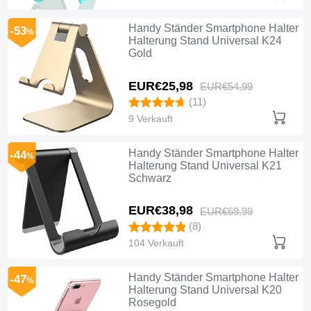
Handy Ständer Smartphone Halter
-53
%
Halterung Stand Universal K24
Gold
EUR€25,
98
EUR€54,
99
(11)
9 Verkauft
Handy Ständer Smartphone Halter
-44
%
Halterung Stand Universal K21
Schwarz
EUR€38,
98
EUR€69,
99
(8)
104 Verkauft
Handy Ständer Smartphone Halter
-47
%
Halterung Stand Universal K20
Rosegold