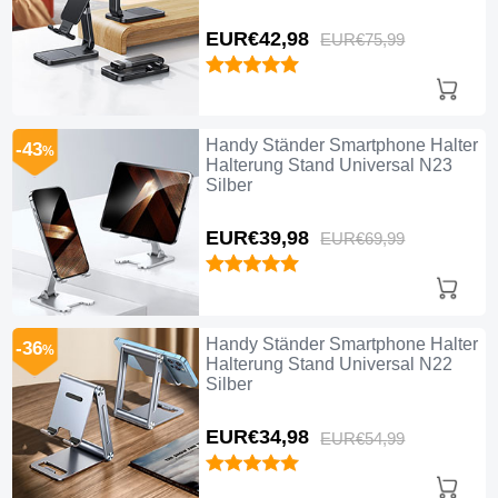
EUR€42,
98
EUR€75,
99
Handy Ständer Smartphone Halter
-43
%
Halterung Stand Universal N23
Silber
EUR€39,
98
EUR€69,
99
Handy Ständer Smartphone Halter
-36
%
Halterung Stand Universal N22
Silber
EUR€34,
98
EUR€54,
99