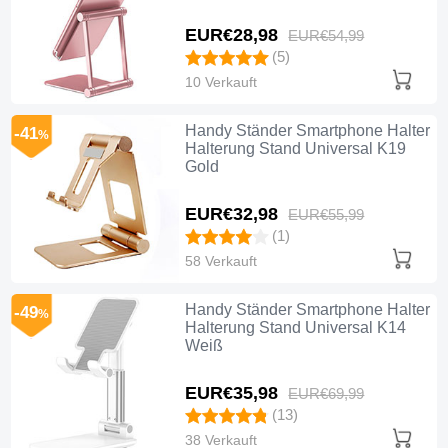
EUR€28,
98
EUR€54,
99
(5)
10 Verkauft
Handy Ständer Smartphone Halter
-41
%
Halterung Stand Universal K19
Gold
EUR€32,
98
EUR€55,
99
(1)
58 Verkauft
Handy Ständer Smartphone Halter
-49
%
Halterung Stand Universal K14
Weiß
EUR€35,
98
EUR€69,
99
(13)
38 Verkauft