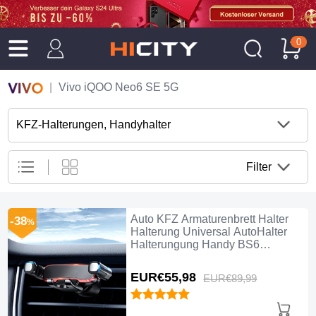
0
Vivo iQOO Neo6 SE 5G
KFZ-Halterungen, Handyhalter
Filter
Auto KFZ Armaturenbrett Halter
-38
%
Halterung Universal AutoHalter
Halterungung Handy BS6
Schwarz
EUR€55,
98
EUR€89,
99