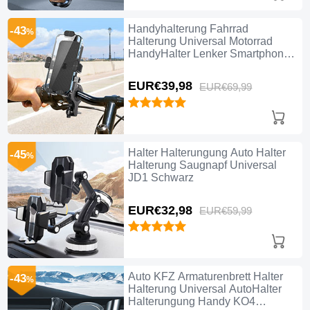
Handyhalterung Fahrrad
-43
%
Halterung Universal Motorrad
HandyHalter Lenker Smartphone
Bike H01 Schwarz
EUR€39,
98
EUR€69,
99
Halter Halterungung Auto Halter
-45
%
Halterung Saugnapf Universal
JD1 Schwarz
EUR€32,
98
EUR€59,
99
Auto KFZ Armaturenbrett Halter
-43
%
Halterung Universal AutoHalter
Halterungung Handy KO4