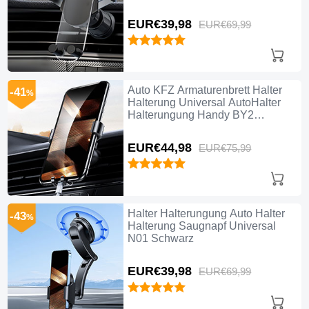
Schwarz
EUR€39,
98
EUR€69,
99
Auto KFZ Armaturenbrett Halter
-41
%
Halterung Universal AutoHalter
Halterungung Handy BY2
Schwarz
EUR€44,
98
EUR€75,
99
Halter Halterungung Auto Halter
-43
%
Halterung Saugnapf Universal
N01 Schwarz
EUR€39,
98
EUR€69,
99