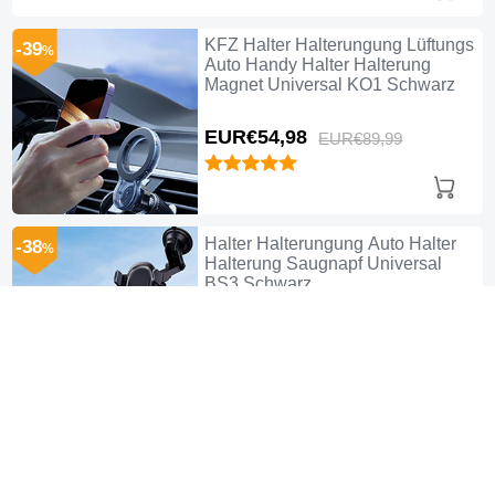
KFZ Halter Halterungung Lüftungs
-39
%
Auto Handy Halter Halterung
Magnet Universal KO1 Schwarz
EUR€54,
98
EUR€89,
99
Halter Halterungung Auto Halter
-38
%
Halterung Saugnapf Universal
BS3 Schwarz
EUR€55,
98
EUR€89,
99
Handyhalterung Fahrrad
-43
%
Halterung Universal Motorrad
HandyHalter Lenker Smartphone