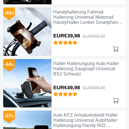
Handyhalterung Fahrrad
-43
%
Halterung Universal Motorrad
HandyHalter Lenker Smartphone
Bike H04 Schwarz
EUR€39,
98
EUR€69,
99
Halter Halterungung Auto Halter
-44
%
Halterung Saugnapf Universal
BS2 Schwarz
EUR€49,
98
EUR€89,
99
Auto KFZ Armaturenbrett Halter
-37
%
Halterung Universal AutoHalter
Halterungung Handy N02