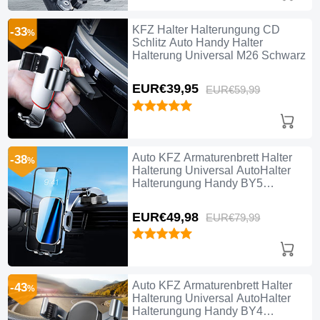
KFZ Halter Halterungung CD
-33
%
Schlitz Auto Handy Halter
Halterung Universal M26 Schwarz
EUR€39,
95
EUR€59,
99
Auto KFZ Armaturenbrett Halter
-38
%
Halterung Universal AutoHalter
Halterungung Handy BY5
Schwarz
EUR€49,
98
EUR€79,
99
Auto KFZ Armaturenbrett Halter
-43
%
Halterung Universal AutoHalter
Halterungung Handy BY4