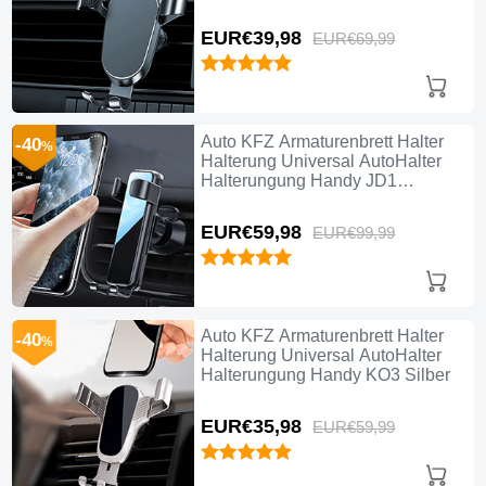
Schwarz
EUR€39,
98
EUR€69,
99
Auto KFZ Armaturenbrett Halter
-40
%
Halterung Universal AutoHalter
Halterungung Handy JD1
Schwarz
EUR€59,
98
EUR€99,
99
Auto KFZ Armaturenbrett Halter
-40
%
Halterung Universal AutoHalter
Halterungung Handy KO3 Silber
EUR€35,
98
EUR€59,
99