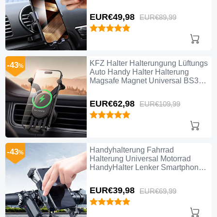
Schwarz
EUR€49,
98
EUR€89,
99
KFZ Halter Halterungung Lüftungs
-43
%
Auto Handy Halter Halterung
Magsafe Magnet Universal BS3
Schwarz
EUR€62,
98
EUR€109,
99
Handyhalterung Fahrrad
-43
%
Halterung Universal Motorrad
HandyHalter Lenker Smartphone
Bike H02 Schwarz
EUR€39,
98
EUR€69,
99