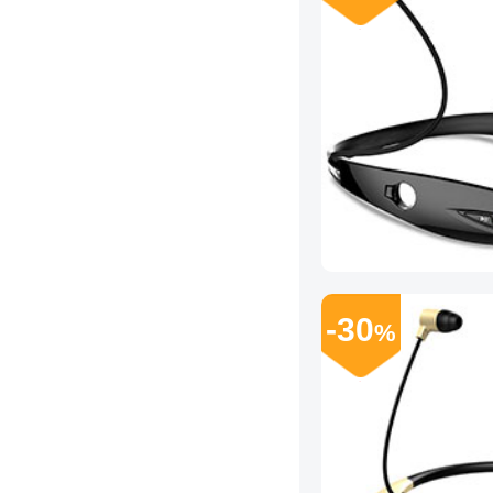
-30
%