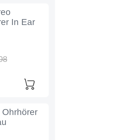
reo
er In Ear
98
 Ohrhörer
au