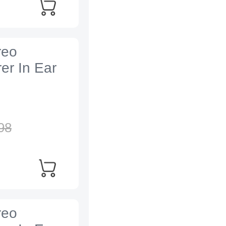
reo
er In Ear
98
reo