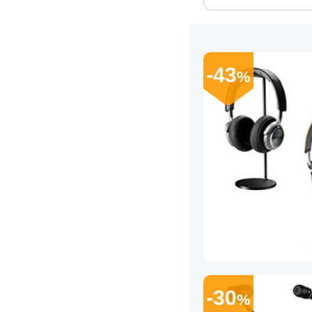
-43
%
-30
%