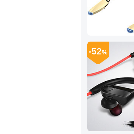
-52
%