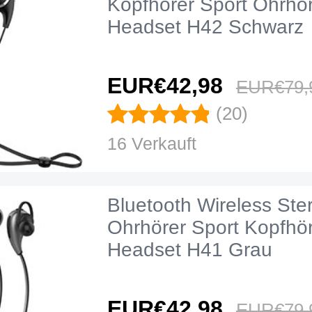
Kopfhörer Sport Ohrhör
Headset H42 Schwarz
EUR€42,
98
EUR€79,
(20)
16 Verkauft
Bluetooth Wireless Ste
Ohrhörer Sport Kopfhör
Headset H41 Grau
EUR€42,
98
EUR€79,