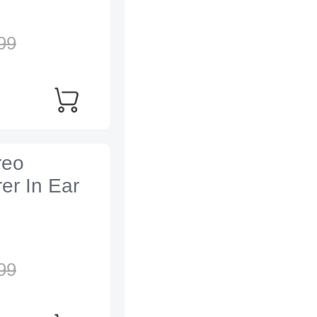
99
reo
er In Ear
99