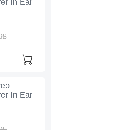
er In Ear
98
reo
er In Ear
98