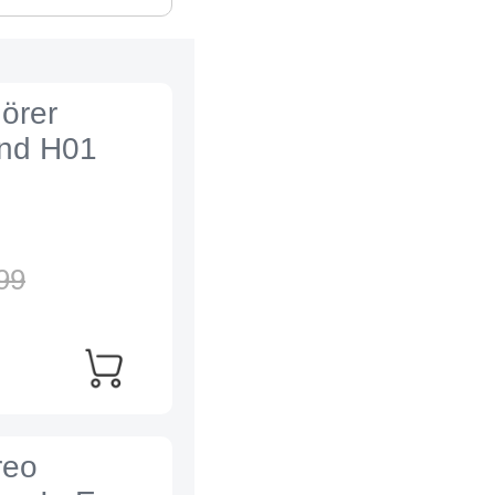
örer
and H01
99
reo