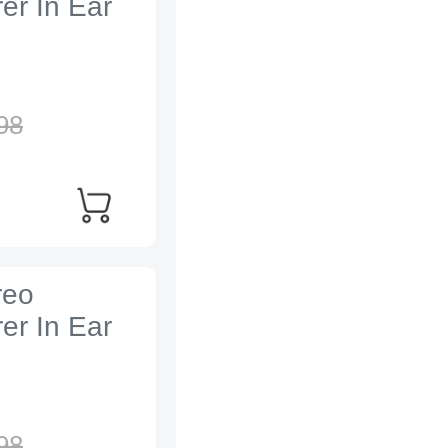
er In Ear
98
reo
er In Ear
98