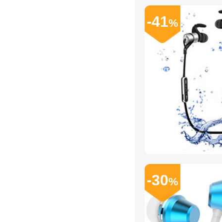
-41
%
-30
%