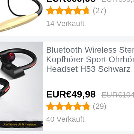
(27)
14 Verkauft
Bluetooth Wireless Ste
Kopfhörer Sport Ohrhör
Headset H53 Schwarz
EUR€49,
98
EUR€104
(29)
40 Verkauft