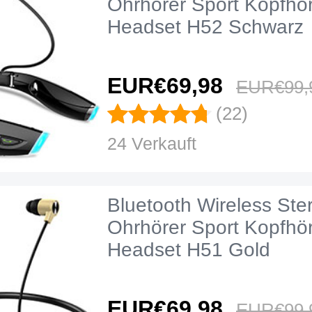
Ohrhörer Sport Kopfhör
Headset H52 Schwarz
EUR€69,
98
EUR€99,
(22)
24 Verkauft
Bluetooth Wireless Ste
Ohrhörer Sport Kopfhör
Headset H51 Gold
EUR€69,
98
EUR€99,