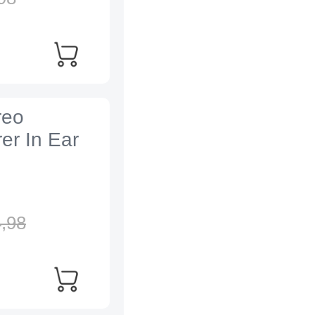
reo
er In Ear
,
98