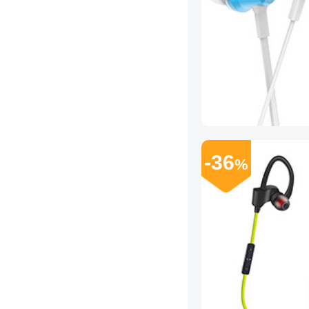
-36
%