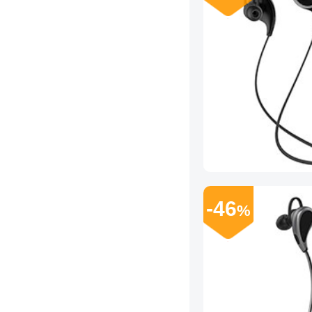
-46
%