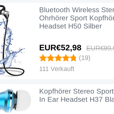
Bluetooth Wireless Ste
Ohrhörer Sport Kopfhör
Headset H50 Silber
EUR€52,
98
EUR€89,
(19)
111 Verkauft
Kopfhörer Stereo Sport
In Ear Headset H37 Bl