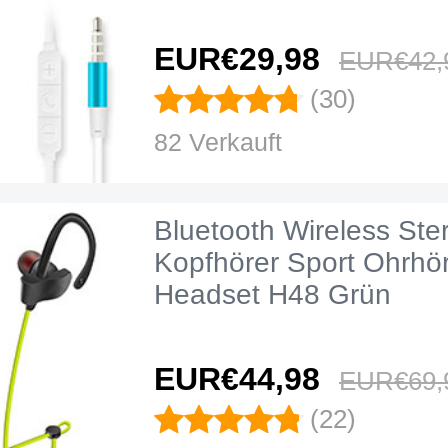
EUR€29,
98
EUR€42,
(30)
82 Verkauft
Bluetooth Wireless Ste
Kopfhörer Sport Ohrhör
Headset H48 Grün
EUR€44,
98
EUR€69,
(22)