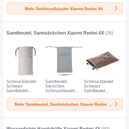
für Xiaomi Redmi
Xiaomi Redmi 4X
Schwarz
Mehr Schlüsselbänder Xiaomi Redmi 4X
4X Blau
Schwarz
Samtbeutel, Samtsäckchen Xiaomi Redmi 4X
(36)
Schmuckbeutel
Samtbeutel
Schmuckbeutel
Schwarz
Säckchen
Schwarz
Samtbeutel
Schmuckbeutel
Samtbeutel
Geschenktasche
Schwarz Universal
Geschenktasche
Universal K02 für
für Xiaomi Redmi
Universal S05 für
Mehr Samtbeutel, Samtsäckchen Xiaomi Redmi 4X
Xiaomi Redmi 4X
4X Grau
Xiaomi Redmi 4X
Grau
Braun
Wasserdichte Handyhülle Xiaomi Redmi 4X
(90)