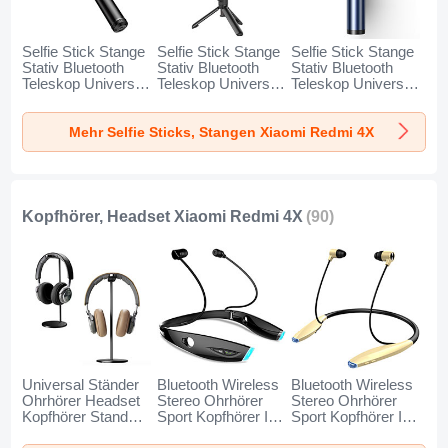
Selfie Stick Stange
Selfie Stick Stange
Selfie Stick Stange
Stativ Bluetooth
Stativ Bluetooth
Stativ Bluetooth
Teleskop Universal
Teleskop Universal
Teleskop Universal
T34 für Xiaomi
T32 für Xiaomi
T31 für Xiaomi
Redmi 4X Gold und
Redmi 4X Schwarz
Redmi 4X Blau
Mehr Selfie Sticks, Stangen Xiaomi Redmi 4X
Schwarz
Kopfhörer, Headset Xiaomi Redmi 4X
(90)
Universal Ständer
Bluetooth Wireless
Bluetooth Wireless
Ohrhörer Headset
Stereo Ohrhörer
Stereo Ohrhörer
Kopfhörer Stand
Sport Kopfhörer In
Sport Kopfhörer In
H01 für Xiaomi
Ear Headset H52
Ear Headset H51