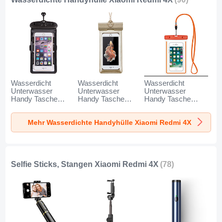
Wasserdicht
Wasserdicht
Wasserdicht
Unterwasser
Unterwasser
Unterwasser
Handy Tasche
Handy Tasche
Handy Tasche
Universal W18 für
Universal W17 für
Universal W16 für
Xiaomi Redmi 4X
Xiaomi Redmi 4X
Xiaomi Redmi 4X
Mehr Wasserdichte Handyhülle Xiaomi Redmi 4X
Schwarz
Gold
Orange
Selfie Sticks, Stangen Xiaomi Redmi 4X
(78)