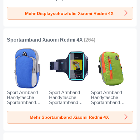
zum Aufkleben
Panzerfolie Skins
zum Aufkleben
Gehärtetes Glas
zum Aufkleben
Gehärtetes Glas
Mehr Displayschutzfolie Xiaomi Redmi 4X
Glasfolie Anti Blue
Gehärtetes Glas
Glasfolie T02 für
Ray für Xiaomi
Glasfolie für Xiaomi
Xiaomi Redmi 4X
Redmi 4X Klar
Redmi 4X Schwarz
Klar
Sportarmband Xiaomi Redmi 4X
(264)
Sport Armband
Sport Armband
Sport Armband
Handytasche
Handytasche
Handytasche
Sportarmband
Sportarmband
Sportarmband
Laufen Joggen
Laufen Joggen
Laufen Joggen
Universal A11 für
Universal G03 für
Universal A10 für
Mehr Sportarmband Xiaomi Redmi 4X
Xiaomi Redmi 4X
Xiaomi Redmi 4X
Xiaomi Redmi 4X
Blau
Schwarz
Grün