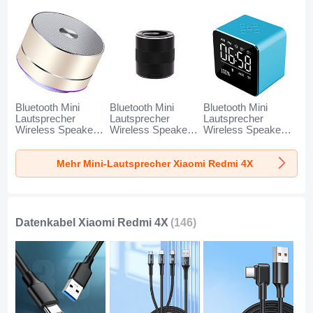
Bluetooth Mini
Bluetooth Mini
Bluetooth Mini
Lautsprecher
Lautsprecher
Lautsprecher
Wireless Speaker
Wireless Speaker
Wireless Speaker
Boxen K01 für
Boxen K09 für
Boxen K08 für
Xiaomi Redmi 4X
Xiaomi Redmi 4X
Xiaomi Redmi 4X
Mehr Mini-Lautsprecher Xiaomi Redmi 4X
Gold
Schwarz
Blau
Datenkabel Xiaomi Redmi 4X
(146)