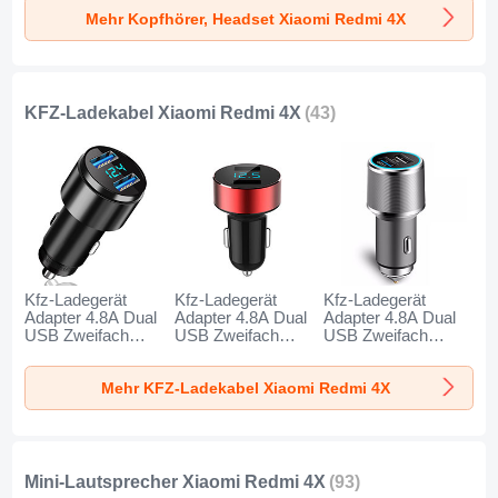
Redmi 4X Schwarz
für Xiaomi Redmi
für Xiaomi Redmi
Mehr Kopfhörer, Headset Xiaomi Redmi 4X
4X Schwarz
4X Gold
KFZ-Ladekabel Xiaomi Redmi 4X
(43)
Kfz-Ladegerät
Kfz-Ladegerät
Kfz-Ladegerät
Adapter 4.8A Dual
Adapter 4.8A Dual
Adapter 4.8A Dual
USB Zweifach
USB Zweifach
USB Zweifach
Stecker Fast
Stecker Fast
Stecker Fast
Charge Universal
Charge Universal
Charge Universal
Mehr KFZ-Ladekabel Xiaomi Redmi 4X
K10 für Xiaomi
K07 für Xiaomi
K08 für Xiaomi
Redmi 4X Schwarz
Redmi 4X Rot
Redmi 4X Silber
Mini-Lautsprecher Xiaomi Redmi 4X
(93)