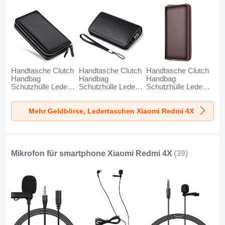
Handtasche Clutch
Handtasche Clutch
Handtasche Clutch
Handbag
Handbag
Handbag
Schutzhülle Leder
Schutzhülle Leder
Schutzhülle Leder
Universal N01 für
Universal K19 für
Universal K18 für
Xiaomi Redmi 4X
Xiaomi Redmi 4X
Xiaomi Redmi 4X
Mehr Geldbörse, Ledertaschen Xiaomi Redmi 4X
Schwarz
Schwarz
Braun
Mikrofon für smartphone Xiaomi Redmi 4X
(39)