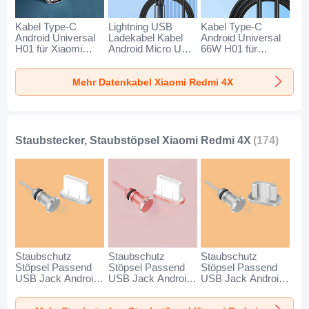
Kabel Type-C
Lightning USB
Kabel Type-C
Android Universal
Ladekabel Kabel
Android Universal
H01 für Xiaomi
Android Micro USB
66W H01 für
Redmi 4X
Type-C 100W H01
Xiaomi Redmi 4X
Dunkelgrau
für Xiaomi Redmi
Schwarz
Mehr Datenkabel Xiaomi Redmi 4X
4X Schwarz
Staubstecker, Staubstöpsel Xiaomi Redmi 4X
(174)
Staubschutz
Staubschutz
Staubschutz
Stöpsel Passend
Stöpsel Passend
Stöpsel Passend
USB Jack Android
USB Jack Android
USB Jack Android
Type-C Universal
Type-C Universal
Universal C02 für
für Xiaomi Redmi
für Xiaomi Redmi
Xiaomi Redmi 4X