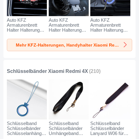
Auto KFZ
Auto KFZ
Auto KFZ
Armaturenbrett
Armaturenbrett
Armaturenbrett
Halter Halterung
Halter Halterung
Halter Halterung
Universal
Universal
Universal
AutoHalter
AutoHalter
AutoHalter
Mehr KFZ-Halterungen, Handyhalter Xiaomi Redmi 4X
Halterungung
Halterungung
Halterungung
Handy BS6 für
Handy BS3 für
Magnet Handy BS1
Xiaomi Redmi 4X
Xiaomi Redmi 4X
für Xiaomi Redmi
Schwarz
Schwarz
4X Schwarz
Schlüsselbänder Xiaomi Redmi 4X
(210)
Schlüsselband
Schlüsselband
Schlüsselband
Schlüsselbänder
Schlüsselbänder
Schlüsselbänder
Schlüsselanhänger
Umhängeband
Lanyard W06 für
mit Fingerring R07
Lanyard N10 für
Xiaomi Redmi 4X