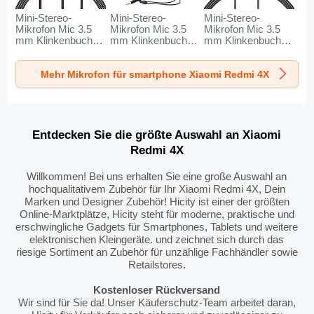
Mini-Stereo-
Mini-Stereo-
Mini-Stereo-
Mikrofon Mic 3.5
Mikrofon Mic 3.5
Mikrofon Mic 3.5
mm Klinkenbuchse
mm Klinkenbuchse
mm Klinkenbuchse
K06 für Xiaomi
K05 für Xiaomi
K08 für Xiaomi
Redmi 4X Schwarz
Redmi 4X Schwarz
Redmi 4X Schwarz
Mehr Mikrofon für smartphone Xiaomi Redmi 4X
Entdecken Sie die größte Auswahl an Xiaomi
Redmi 4X
Willkommen! Bei uns erhalten Sie eine große Auswahl an
hochqualitativem Zubehör für Ihr Xiaomi Redmi 4X, Dein
Marken und Designer Zubehör! Hicity ist einer der größten
Online-Marktplätze, Hicity steht für moderne, praktische und
erschwingliche Gadgets für Smartphones, Tablets und weitere
elektronischen Kleingeräte. und zeichnet sich durch das
riesige Sortiment an Zubehör für unzählige Fachhändler sowie
Retailstores.
Kostenloser Rückversand
Wir sind für Sie da! Unser Käuferschutz-Team arbeitet daran,