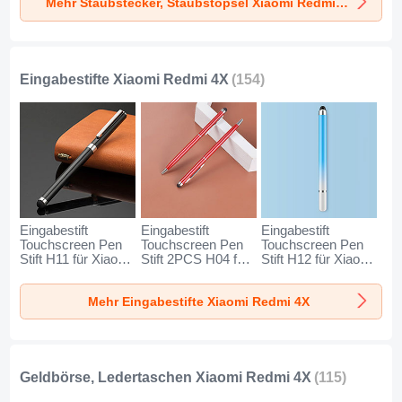
Mehr Staubstecker, Staubstöpsel Xiaomi Redmi 4X
4X Silber
4X Rosegold
Silber
Eingabestifte Xiaomi Redmi 4X
(154)
Eingabestift
Eingabestift
Eingabestift
Touchscreen Pen
Touchscreen Pen
Touchscreen Pen
Stift H11 für Xiaomi
Stift 2PCS H04 für
Stift H12 für Xiaomi
Redmi 4X Schwarz
Xiaomi Redmi 4X
Redmi 4X Blau
Rot
Mehr Eingabestifte Xiaomi Redmi 4X
Geldbörse, Ledertaschen Xiaomi Redmi 4X
(115)