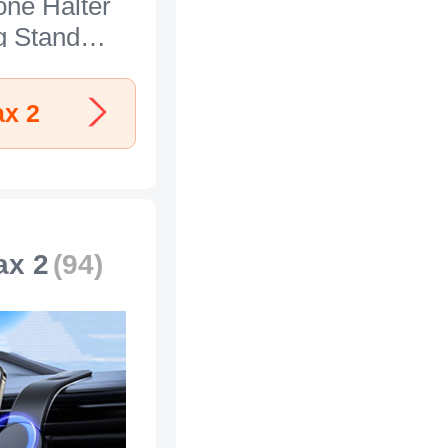
ne Halter
g Stand
l N25 für
i Max 2
ax 2
ax 2
(94)