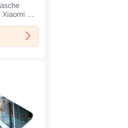
asche
r Xiaomi Mi
old