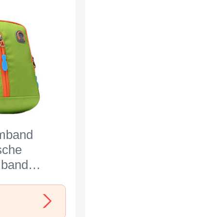
rmband
sche
mband
oggen
l A10 für
i Max 2