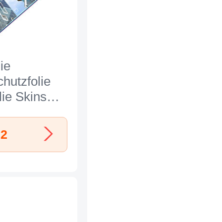
ie
hutzfolie
lie Skins
leben
es Glas
 2
 T02 für
i Max 2