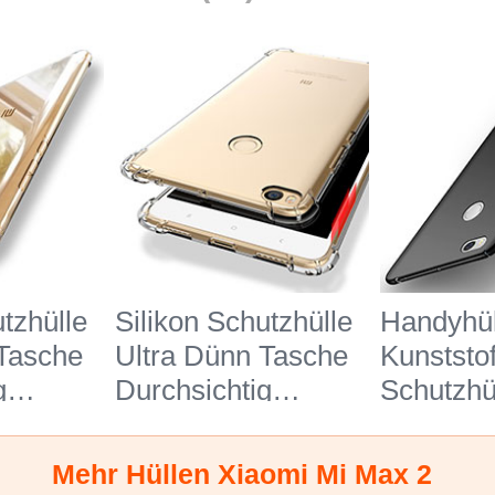
tzhülle
Silikon Schutzhülle
Handyhül
 Tasche
Ultra Dünn Tasche
Kunststof
g
Durchsichtig
Schutzhü
 T11 für
Transparent T10 für
M05 für 
Max 2
Xiaomi Mi Max 2
Max 2 S
Mehr Hüllen Xiaomi Mi Max 2
Klar