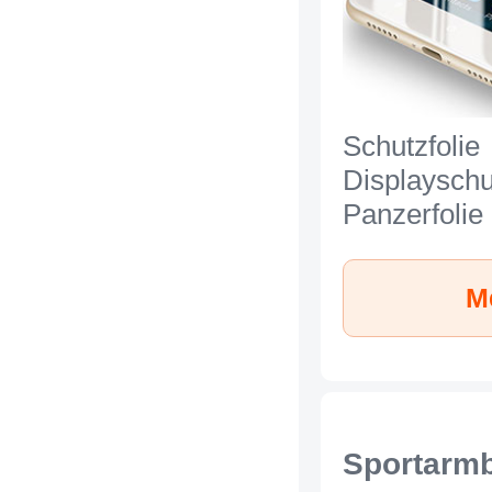
Schutzfolie
Displayschu
Panzerfolie
zum Aufkle
Gehärtetes
M
Glasfolie fü
Mi Max 2 Kl
Sportarmb