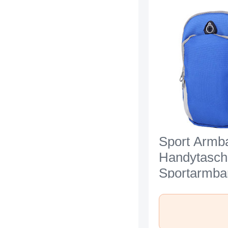
Sport Armb
Handytasch
Sportarmba
Laufen Jog
Universal A
Xiaomi Mi 