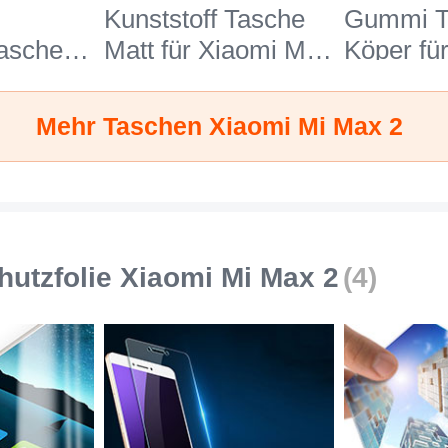
Kunststoff Tasche
Gummi T
Tasche
Matt für Xiaomi Mi
Köper fü
g
Max 2 Blau
Max 2 G
 für
Mehr Taschen Xiaomi Mi Max 2
Max 2
hutzfolie Xiaomi Mi Max 2
(4)