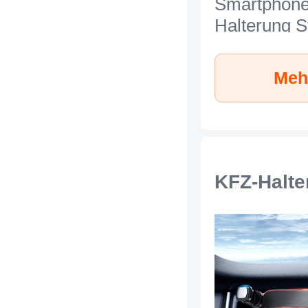
Smartphone
Halterung S
Universal N
Xiaomi Mi 
Meh
Silber
KFZ-Halte