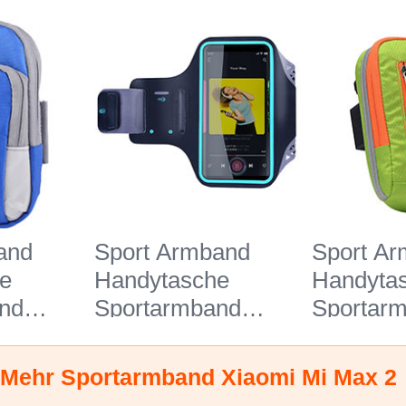
and
Sport Armband
Sport A
e
Handytasche
Handyta
nd
Sportarmband
Sportar
gen
Laufen Joggen
Laufen J
11 für
Universal G03 für
Universa
Mehr Sportarmband Xiaomi Mi Max 2
Max 2
Xiaomi Mi Max 2
Xiaomi M