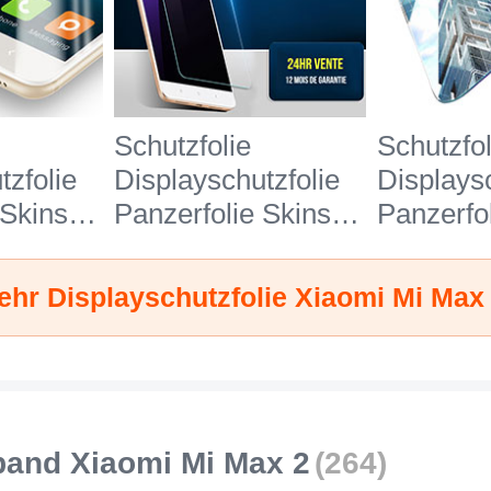
Schutzfolie
Schutzfol
tzfolie
Displayschutzfolie
Displaysc
 Skins
Panzerfolie Skins
Panzerfo
ben
zum Aufkleben
zum Aufk
 Glas
Gehärtetes Glas
Gehärtet
ehr Displayschutzfolie Xiaomi Mi Max
r Xiaomi
Glasfolie Anti Blue
Glasfolie
ar
Ray für Xiaomi Mi
Xiaomi M
Max 2 Klar
Klar
and Xiaomi Mi Max 2
(264)