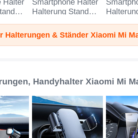
 Halter
Smartphone Halter
Smartpho
tand
Halterung Stand
Halterun
27 für
Universal N26 für
Universa
Max 2
Xiaomi Mi Max 2
Xiaomi M
r Halterungen & Ständer Xiaomi Mi M
Weiß
Schwarz
rungen, Handyhalter Xiaomi Mi M