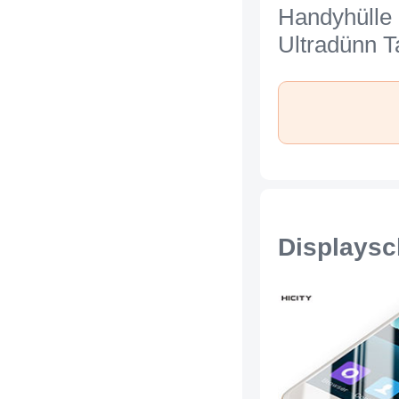
Handyhülle
Ultradünn 
Durchsichti
Transparent
Xiaomi Mi 
Klar
Displaysc