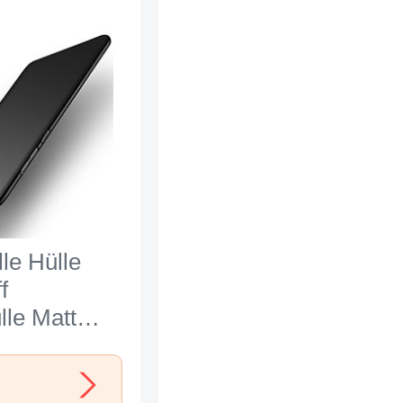
le Hülle
f
lle Matt
Xiaomi Mi
chwarz