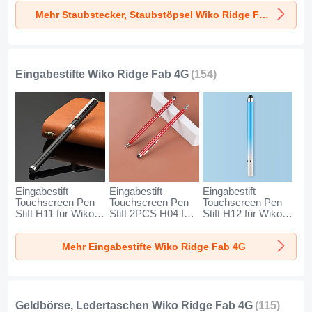
für Wiko Ridge Fab
für Wiko Ridge Fab
Wiko Ridge Fab 4G
Mehr Staubstecker, Staubstöpsel Wiko Ridge Fab 4G
4G Silber
4G Rosegold
Silber
Eingabestifte Wiko Ridge Fab 4G
(154)
Eingabestift
Eingabestift
Eingabestift
Touchscreen Pen
Touchscreen Pen
Touchscreen Pen
Stift H11 für Wiko
Stift 2PCS H04 für
Stift H12 für Wiko
Ridge Fab 4G
Wiko Ridge Fab 4G
Ridge Fab 4G Blau
Schwarz
Rot
Mehr Eingabestifte Wiko Ridge Fab 4G
Geldbörse, Ledertaschen Wiko Ridge Fab 4G
(115)