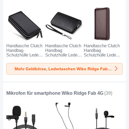
Handtasche Clutch
Handtasche Clutch
Handtasche Clutch
Handbag
Handbag
Handbag
Schutzhülle Leder
Schutzhülle Leder
Schutzhülle Leder
Universal N01 für
Universal K19 für
Universal K18 für
Wiko Ridge Fab 4G
Wiko Ridge Fab 4G
Wiko Ridge Fab 4G
Mehr Geldbörse, Ledertaschen Wiko Ridge Fab 4G
Schwarz
Schwarz
Braun
Mikrofon für smartphone Wiko Ridge Fab 4G
(39)