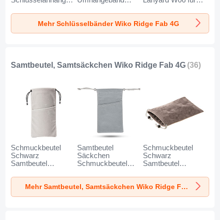
Schlüsselanhänger
Umhängeband
Lanyard W06 für
mit Fingerring R07
Lanyard N10 für
Wiko Ridge Fab 4G
für Wiko Ridge Fab
Wiko Ridge Fab 4G
Schwarz
Mehr Schlüsselbänder Wiko Ridge Fab 4G
4G Blau
Schwarz
Samtbeutel, Samtsäckchen Wiko Ridge Fab 4G
(36)
Schmuckbeutel
Samtbeutel
Schmuckbeutel
Schwarz
Säckchen
Schwarz
Samtbeutel
Schmuckbeutel
Samtbeutel
Geschenktasche
Schwarz Universal
Geschenktasche
Universal K02 für
für Wiko Ridge Fab
Universal S05 für
Mehr Samtbeutel, Samtsäckchen Wiko Ridge Fab 4G
Wiko Ridge Fab 4G
4G Grau
Wiko Ridge Fab 4G
Grau
Braun