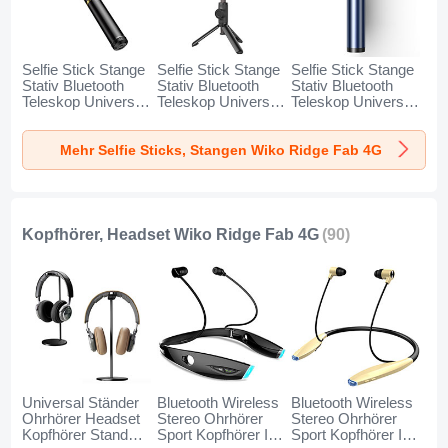
Selfie Stick Stange
Selfie Stick Stange
Selfie Stick Stange
Stativ Bluetooth
Stativ Bluetooth
Stativ Bluetooth
Teleskop Universal
Teleskop Universal
Teleskop Universal
T34 für Wiko Ridge
T32 für Wiko Ridge
T31 für Wiko Ridge
Fab 4G Gold und
Fab 4G Schwarz
Fab 4G Blau
Mehr Selfie Sticks, Stangen Wiko Ridge Fab 4G
Schwarz
Kopfhörer, Headset Wiko Ridge Fab 4G
(90)
Universal Ständer
Bluetooth Wireless
Bluetooth Wireless
Ohrhörer Headset
Stereo Ohrhörer
Stereo Ohrhörer
Kopfhörer Stand
Sport Kopfhörer In
Sport Kopfhörer In