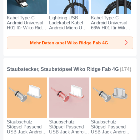
Kabel Type-C
Lightning USB
Kabel Type-C
Android Universal
Ladekabel Kabel
Android Universal
H01 für Wiko Ridge
Android Micro USB
66W H01 für Wiko
Fab 4G Dunkelgrau
Type-C 100W H01
Ridge Fab 4G
für Wiko Ridge Fab
Schwarz
Mehr Datenkabel Wiko Ridge Fab 4G
4G Schwarz
Staubstecker, Staubstöpsel Wiko Ridge Fab 4G
(174)
Staubschutz
Staubschutz
Staubschutz
Stöpsel Passend
Stöpsel Passend
Stöpsel Passend
USB Jack Android
USB Jack Android
USB Jack Android
Type-C Universal
Type-C Universal
Universal C02 für