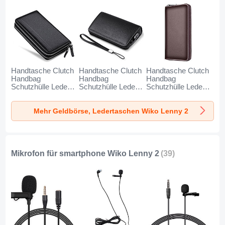
Handtasche Clutch
Handtasche Clutch
Handtasche Clutch
Handbag
Handbag
Handbag
Schutzhülle Leder
Schutzhülle Leder
Schutzhülle Leder
Universal N01 für
Universal K19 für
Universal K18 für
Wiko Lenny 2
Wiko Lenny 2
Wiko Lenny 2
Mehr Geldbörse, Ledertaschen Wiko Lenny 2
Schwarz
Schwarz
Braun
Mikrofon für smartphone Wiko Lenny 2
(39)