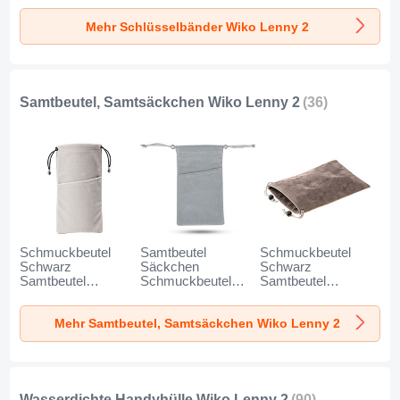
für Wiko Lenny 2
Wiko Lenny 2
Schwarz
Mehr Schlüsselbänder Wiko Lenny 2
Blau
Schwarz
Samtbeutel, Samtsäckchen Wiko Lenny 2
(36)
Schmuckbeutel
Samtbeutel
Schmuckbeutel
Schwarz
Säckchen
Schwarz
Samtbeutel
Schmuckbeutel
Samtbeutel
Geschenktasche
Schwarz Universal
Geschenktasche
Universal K02 für
für Wiko Lenny 2
Universal S05 für
Mehr Samtbeutel, Samtsäckchen Wiko Lenny 2
Wiko Lenny 2 Grau
Grau
Wiko Lenny 2
Braun
Wasserdichte Handyhülle Wiko Lenny 2
(90)