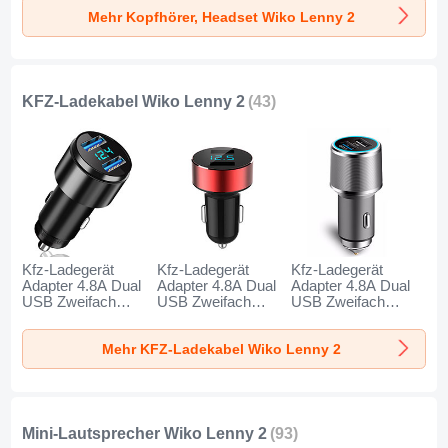
2 Schwarz
für Wiko Lenny 2
für Wiko Lenny 2
Mehr Kopfhörer, Headset Wiko Lenny 2
Schwarz
Gold
KFZ-Ladekabel Wiko Lenny 2
(43)
Kfz-Ladegerät
Kfz-Ladegerät
Kfz-Ladegerät
Adapter 4.8A Dual
Adapter 4.8A Dual
Adapter 4.8A Dual
USB Zweifach
USB Zweifach
USB Zweifach
Stecker Fast
Stecker Fast
Stecker Fast
Charge Universal
Charge Universal
Charge Universal
Mehr KFZ-Ladekabel Wiko Lenny 2
K10 für Wiko Lenny
K07 für Wiko Lenny
K08 für Wiko Lenny
2 Schwarz
2 Rot
2 Silber
Mini-Lautsprecher Wiko Lenny 2
(93)