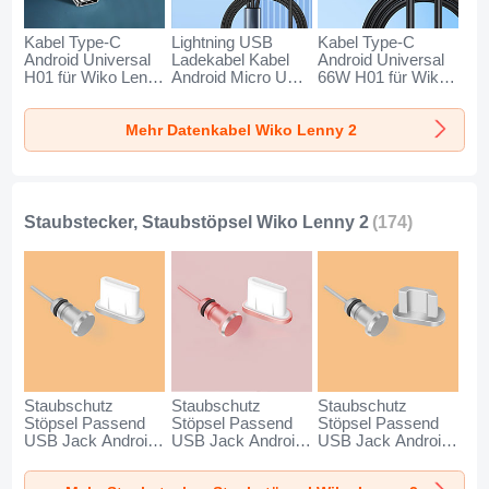
Kabel Type-C
Lightning USB
Kabel Type-C
Android Universal
Ladekabel Kabel
Android Universal
H01 für Wiko Lenny
Android Micro USB
66W H01 für Wiko
2 Dunkelgrau
Type-C 100W H01
Lenny 2 Schwarz
für Wiko Lenny 2
Mehr Datenkabel Wiko Lenny 2
Schwarz
Staubstecker, Staubstöpsel Wiko Lenny 2
(174)
Staubschutz
Staubschutz
Staubschutz
Stöpsel Passend
Stöpsel Passend
Stöpsel Passend
USB Jack Android
USB Jack Android
USB Jack Android
Type-C Universal
Type-C Universal
Universal C02 für
für Wiko Lenny 2
für Wiko Lenny 2
Wiko Lenny 2