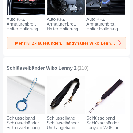
Auto KFZ
Auto KFZ
Auto KFZ
Armaturenbrett
Armaturenbrett
Armaturenbrett
Halter Halterung
Halter Halterung
Halter Halterung
Universal
Universal
Universal
AutoHalter
AutoHalter
AutoHalter
Mehr KFZ-Halterungen, Handyhalter Wiko Lenny 2
Halterungung
Halterungung
Halterungung
Handy BS6 für
Handy BS3 für
Magnet Handy BS1
Wiko Lenny 2
Wiko Lenny 2
für Wiko Lenny 2
Schwarz
Schwarz
Schwarz
Schlüsselbänder Wiko Lenny 2
(210)
Schlüsselband
Schlüsselband
Schlüsselband
Schlüsselbänder
Schlüsselbänder
Schlüsselbänder
Schlüsselanhänger
Umhängeband
Lanyard W06 für
mit Fingerring R07
Lanyard N10 für
Wiko Lenny 2