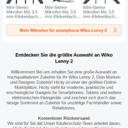
Mini-Stereo-
Mini-Stereo-
Mini-Stereo-
Mikrofon Mic 3.5
Mikrofon Mic 3.5
Mikrofon Mic 3.5
mm Klinkenbuchse
mm Klinkenbuchse
mm Klinkenbuchse
K06 für Wiko Lenny
K05 für Wiko Lenny
K08 für Wiko Lenny
2 Schwarz
2 Schwarz
2 Schwarz
Mehr Mikrofon für smartphone Wiko Lenny 2
Entdecken Sie die größte Auswahl an Wiko
Lenny 2
Willkommen! Bei uns erhalten Sie eine große Auswahl an
hochqualitativem Zubehör für Ihr Wiko Lenny 2, Dein Marken
und Designer Zubehör! Hicity ist einer der größten Online-
Marktplätze, Hicity steht für moderne, praktische und
erschwingliche Gadgets für Smartphones, Tablets und weitere
elektronischen Kleingeräte. und zeichnet sich durch das
riesige Sortiment an Zubehör für unzählige Fachhändler sowie
Retailstores.
Kostenloser Rückversand
Wir sind für Sie da! Unser Käuferschutz-Team arbeitet daran,