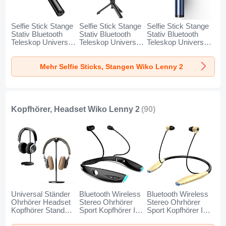
Selfie Stick Stange
Selfie Stick Stange
Selfie Stick Stange
Stativ Bluetooth
Stativ Bluetooth
Stativ Bluetooth
Teleskop Universal
Teleskop Universal
Teleskop Universal
T34 für Wiko Lenny
T32 für Wiko Lenny
T31 für Wiko Lenny
2 Gold und
2 Schwarz
2 Blau
Mehr Selfie Sticks, Stangen Wiko Lenny 2
Schwarz
Kopfhörer, Headset Wiko Lenny 2
(90)
Universal Ständer
Bluetooth Wireless
Bluetooth Wireless
Ohrhörer Headset
Stereo Ohrhörer
Stereo Ohrhörer
Kopfhörer Stand
Sport Kopfhörer In
Sport Kopfhörer In
H01 für Wiko Lenny
Ear Headset H52
Ear Headset H51