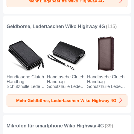
Mehr Eingabestifte Wiko Highway 4G
Geldbörse, Ledertaschen Wiko Highway 4G
(115)
Handtasche Clutch
Handtasche Clutch
Handtasche Clutch
Handbag
Handbag
Handbag
Schutzhülle Leder
Schutzhülle Leder
Schutzhülle Leder
Universal N01 für
Universal K19 für
Universal K18 für
Wiko Highway 4G
Wiko Highway 4G
Wiko Highway 4G
Mehr Geldbörse, Ledertaschen Wiko Highway 4G
Schwarz
Schwarz
Braun
Mikrofon für smartphone Wiko Highway 4G
(39)