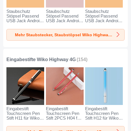
Staubschutz
Staubschutz
Staubschutz
Stöpsel Passend
Stöpsel Passend
Stöpsel Passend
USB Jack Android
USB Jack Android
USB Jack Android
Type-C Universal
Type-C Universal
Universal C02 für
für Wiko Highway
für Wiko Highway
Wiko Highway 4G
Mehr Staubstecker, Staubstöpsel Wiko Highway 4G
4G Silber
4G Rosegold
Silber
Eingabestifte Wiko Highway 4G
(154)
Eingabestift
Eingabestift
Eingabestift
Touchscreen Pen
Touchscreen Pen
Touchscreen Pen
Stift H11 für Wiko
Stift 2PCS H04 für
Stift H12 für Wiko
Highway 4G
Wiko Highway 4G
Highway 4G Blau
Schwarz
Rot