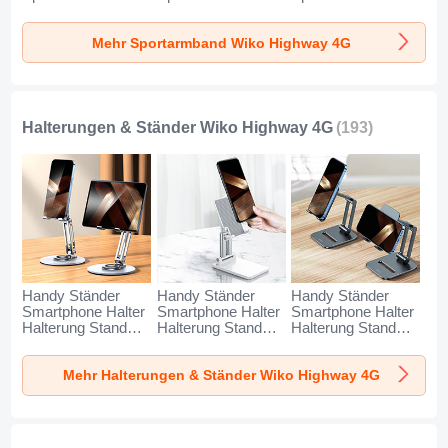
Laufen Joggen
Laufen Joggen
Laufen Joggen
Universal A11 für
Universal G03 für
Universal A10 für
Mehr Sportarmband Wiko Highway 4G
Wiko Highway 4G
Wiko Highway 4G
Wiko Highway 4G
Blau
Schwarz
Grün
Halterungen & Ständer Wiko Highway 4G
(193)
Handy Ständer
Handy Ständer
Handy Ständer
Smartphone Halter
Smartphone Halter
Smartphone Halter
Halterung Stand
Halterung Stand
Halterung Stand
Universal N27 für
Universal N26 für
Universal N25 für
Wiko Highway 4G
Wiko Highway 4G
Wiko Highway 4G
Mehr Halterungen & Ständer Wiko Highway 4G
Silber
Weiß
Schwarz