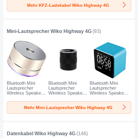
Charge Universal
Charge Universal
Charge Universal
Mehr KFZ-Ladekabel Wiko Highway 4G
K10 für Wiko
K07 für Wiko
K08 für Wiko
Highway 4G
Highway 4G Rot
Highway 4G Silber
Schwarz
Mini-Lautsprecher Wiko Highway 4G
(93)
Bluetooth Mini
Bluetooth Mini
Bluetooth Mini
Lautsprecher
Lautsprecher
Lautsprecher
Wireless Speaker
Wireless Speaker
Wireless Speaker
Boxen K01 für
Boxen K09 für
Boxen K08 für
Wiko Highway 4G
Wiko Highway 4G
Wiko Highway 4G
Mehr Mini-Lautsprecher Wiko Highway 4G
Gold
Schwarz
Blau
Datenkabel Wiko Highway 4G
(146)