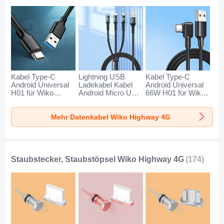
Kabel Type-C
Lightning USB
Kabel Type-C
Android Universal
Ladekabel Kabel
Android Universal
H01 für Wiko
Android Micro USB
66W H01 für Wiko
Highway 4G
Type-C 100W H01
Highway 4G
Dunkelgrau
für Wiko Highway
Schwarz
Mehr Datenkabel Wiko Highway 4G
4G Schwarz
Staubstecker, Staubstöpsel Wiko Highway 4G
(174)