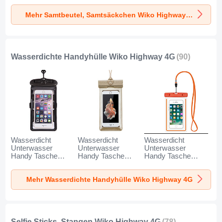
Universal K02 für
für Wiko Highway
Universal S05 für
Mehr Samtbeutel, Samtsäckchen Wiko Highway 4G
Wiko Highway 4G
4G Grau
Wiko Highway 4G
Grau
Braun
Wasserdichte Handyhülle Wiko Highway 4G
(90)
Wasserdicht
Wasserdicht
Wasserdicht
Unterwasser
Unterwasser
Unterwasser
Handy Tasche
Handy Tasche
Handy Tasche
Universal W18 für
Universal W17 für
Universal W16 für
Wiko Highway 4G
Wiko Highway 4G
Wiko Highway 4G
Mehr Wasserdichte Handyhülle Wiko Highway 4G
Schwarz
Gold
Orange
Selfie Sticks, Stangen Wiko Highway 4G
(78)