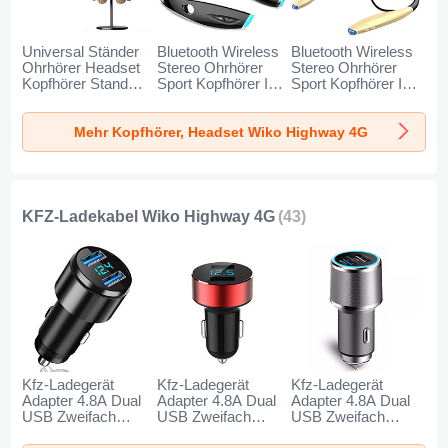
Universal Ständer
Bluetooth Wireless
Bluetooth Wireless
Ohrhörer Headset
Stereo Ohrhörer
Stereo Ohrhörer
Kopfhörer Stand
Sport Kopfhörer In
Sport Kopfhörer In
H01 für Wiko
Ear Headset H52
Ear Headset H51
Highway 4G
für Wiko Highway
für Wiko Highway
Mehr Kopfhörer, Headset Wiko Highway 4G
Schwarz
4G Schwarz
4G Gold
KFZ-Ladekabel Wiko Highway 4G
(43)
Kfz-Ladegerät
Kfz-Ladegerät
Kfz-Ladegerät
Adapter 4.8A Dual
Adapter 4.8A Dual
Adapter 4.8A Dual
USB Zweifach
USB Zweifach
USB Zweifach
Stecker Fast
Stecker Fast
Stecker Fast