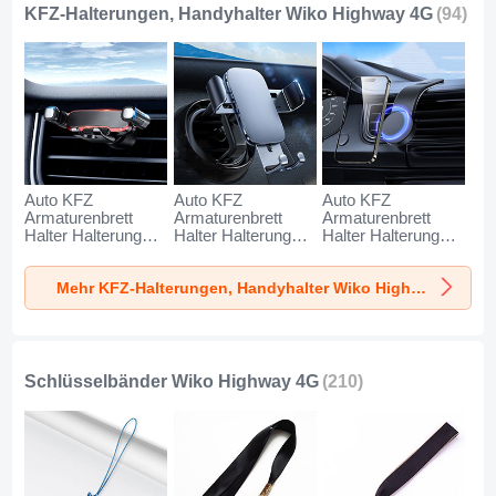
KFZ-Halterungen, Handyhalter Wiko Highway 4G
(94)
Auto KFZ
Auto KFZ
Auto KFZ
Armaturenbrett
Armaturenbrett
Armaturenbrett
Halter Halterung
Halter Halterung
Halter Halterung
Universal
Universal
Universal
AutoHalter
AutoHalter
AutoHalter
Mehr KFZ-Halterungen, Handyhalter Wiko Highway 4G
Halterungung
Halterungung
Halterungung
Handy BS6 für
Handy BS3 für
Magnet Handy BS1
Wiko Highway 4G
Wiko Highway 4G
für Wiko Highway
Schwarz
Schwarz
4G Schwarz
Schlüsselbänder Wiko Highway 4G
(210)