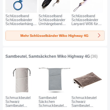
Schlüsselband
Schlüsselband
Schlüsselband
Schlüsselbänder
Schlüsselbänder
Schlüsselbänder
Schlüsselanhänger
Umhängeband
Lanyard W06 für
mit Fingerring R07
Lanyard N10 für
Wiko Highway 4G
für Wiko Highway
Wiko Highway 4G
Schwarz
Mehr Schlüsselbänder Wiko Highway 4G
4G Blau
Schwarz
Samtbeutel, Samtsäckchen Wiko Highway 4G
(36)
Schmuckbeutel
Samtbeutel
Schmuckbeutel
Schwarz
Säckchen
Schwarz
Samtbeutel
Schmuckbeutel
Samtbeutel
Geschenktasche
Schwarz Universal
Geschenktasche