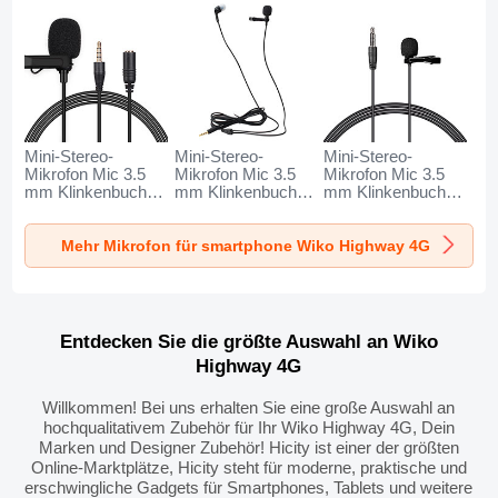
Mini-Stereo-
Mini-Stereo-
Mini-Stereo-
Mikrofon Mic 3.5
Mikrofon Mic 3.5
Mikrofon Mic 3.5
mm Klinkenbuchse
mm Klinkenbuchse
mm Klinkenbuchse
K06 für Wiko
K05 für Wiko
K08 für Wiko
Highway 4G
Highway 4G
Highway 4G
Mehr Mikrofon für smartphone Wiko Highway 4G
Schwarz
Schwarz
Schwarz
Entdecken Sie die größte Auswahl an Wiko
Highway 4G
Willkommen! Bei uns erhalten Sie eine große Auswahl an
hochqualitativem Zubehör für Ihr Wiko Highway 4G, Dein
Marken und Designer Zubehör! Hicity ist einer der größten
Online-Marktplätze, Hicity steht für moderne, praktische und
erschwingliche Gadgets für Smartphones, Tablets und weitere