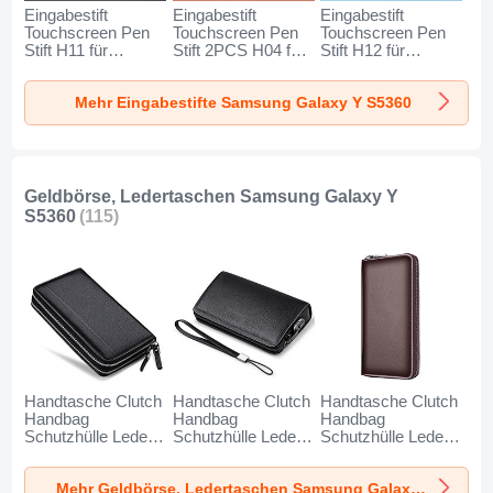
Eingabestift
Eingabestift
Eingabestift
Touchscreen Pen
Touchscreen Pen
Touchscreen Pen
Stift H11 für
Stift 2PCS H04 für
Stift H12 für
Samsung Galaxy Y
Samsung Galaxy Y
Samsung Galaxy Y
S5360 Schwarz
S5360 Rot
S5360 Blau
Mehr Eingabestifte Samsung Galaxy Y S5360
Geldbörse, Ledertaschen Samsung Galaxy Y
S5360
(115)
Handtasche Clutch
Handtasche Clutch
Handtasche Clutch
Handbag
Handbag
Handbag
Schutzhülle Leder
Schutzhülle Leder
Schutzhülle Leder
Universal N01 für
Universal K19 für
Universal K18 für
Samsung Galaxy Y
Samsung Galaxy Y
Samsung Galaxy Y
Mehr Geldbörse, Ledertaschen Samsung Galaxy Y S5360
S5360 Schwarz
S5360 Schwarz
S5360 Braun