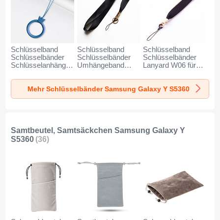
Schlüsselband
Schlüsselband
Schlüsselband
Schlüsselbänder
Schlüsselbänder
Schlüsselbänder
Schlüsselanhänger
Umhängeband
Lanyard W06 für
mit Fingerring R07
Lanyard N10 für
Samsung Galaxy Y
für Samsung
Samsung Galaxy Y
S5360 Schwarz
Mehr Schlüsselbänder Samsung Galaxy Y S5360
Galaxy Y S5360
S5360 Schwarz
Blau
Samtbeutel, Samtsäckchen Samsung Galaxy Y
S5360
(36)