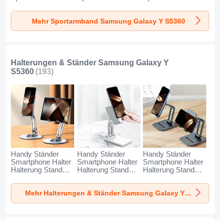
Laufen Joggen
Laufen Joggen
Laufen Joggen
Universal A11 für
Universal G03 für
Universal A10 für
Mehr Sportarmband Samsung Galaxy Y S5360
Samsung Galaxy Y
Samsung Galaxy Y
Samsung Galaxy Y
S5360 Blau
S5360 Schwarz
S5360 Grün
Halterungen & Ständer Samsung Galaxy Y
S5360
(193)
Handy Ständer
Handy Ständer
Handy Ständer
Smartphone Halter
Smartphone Halter
Smartphone Halter
Halterung Stand
Halterung Stand
Halterung Stand
Universal N27 für
Universal N26 für
Universal N25 für
Samsung Galaxy Y
Samsung Galaxy Y
Samsung Galaxy Y
Mehr Halterungen & Ständer Samsung Galaxy Y S5360
S5360 Silber
S5360 Weiß
S5360 Schwarz