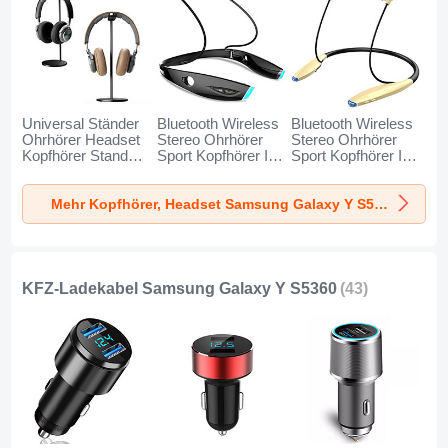
Universal Ständer
Bluetooth Wireless
Bluetooth Wireless
Ohrhörer Headset
Stereo Ohrhörer
Stereo Ohrhörer
Kopfhörer Stand
Sport Kopfhörer In
Sport Kopfhörer In
H01 für Samsung
Ear Headset H52
Ear Headset H51
Galaxy Y S5360
für Samsung
für Samsung
Mehr Kopfhörer, Headset Samsung Galaxy Y S5360
Schwarz
Galaxy Y S5360
Galaxy Y S5360
Schwarz
Gold
KFZ-Ladekabel Samsung Galaxy Y S5360
(43)