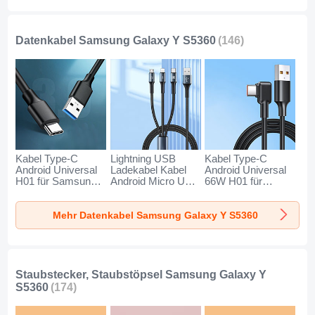
Datenkabel Samsung Galaxy Y S5360
(146)
Kabel Type-C
Lightning USB
Kabel Type-C
Android Universal
Ladekabel Kabel
Android Universal
H01 für Samsung
Android Micro USB
66W H01 für
Galaxy Y S5360
Type-C 100W H01
Samsung Galaxy Y
Dunkelgrau
für Samsung
S5360 Schwarz
Mehr Datenkabel Samsung Galaxy Y S5360
Galaxy Y S5360
Schwarz
Staubstecker, Staubstöpsel Samsung Galaxy Y
S5360
(174)