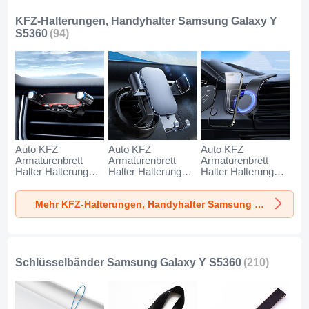
KFZ-Halterungen, Handyhalter Samsung Galaxy Y
S5360
(94)
Auto KFZ
Auto KFZ
Auto KFZ
Armaturenbrett
Armaturenbrett
Armaturenbrett
Halter Halterung
Halter Halterung
Halter Halterung
Universal
Universal
Universal
AutoHalter
AutoHalter
AutoHalter
Mehr KFZ-Halterungen, Handyhalter Samsung Galaxy Y S5360
Halterungung
Halterungung
Halterungung
Handy BS6 für
Handy BS3 für
Magnet Handy BS1
Samsung Galaxy Y
Samsung Galaxy Y
für Samsung
S5360 Schwarz
S5360 Schwarz
Galaxy Y S5360
Schwarz
Schlüsselbänder Samsung Galaxy Y S5360
(210)