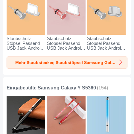
Staubschutz
Staubschutz
Staubschutz
Stöpsel Passend
Stöpsel Passend
Stöpsel Passend
USB Jack Android
USB Jack Android
USB Jack Android
Type-C Universal
Type-C Universal
Universal C02 für
für Samsung
für Samsung
Samsung Galaxy Y
Mehr Staubstecker, Staubstöpsel Samsung Galaxy Y S5360
Galaxy Y S5360
Galaxy Y S5360
S5360 Silber
Silber
Rosegold
Eingabestifte Samsung Galaxy Y S5360
(154)