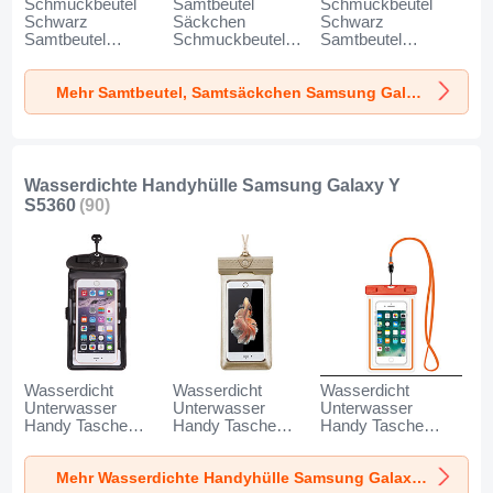
Schmuckbeutel
Samtbeutel
Schmuckbeutel
Schwarz
Säckchen
Schwarz
Samtbeutel
Schmuckbeutel
Samtbeutel
Geschenktasche
Schwarz Universal
Geschenktasche
Universal K02 für
für Samsung
Universal S05 für
Mehr Samtbeutel, Samtsäckchen Samsung Galaxy Y S5360
Samsung Galaxy Y
Galaxy Y S5360
Samsung Galaxy Y
S5360 Grau
Grau
S5360 Braun
Wasserdichte Handyhülle Samsung Galaxy Y
S5360
(90)
Wasserdicht
Wasserdicht
Wasserdicht
Unterwasser
Unterwasser
Unterwasser
Handy Tasche
Handy Tasche
Handy Tasche
Universal W18 für
Universal W17 für
Universal W16 für
Samsung Galaxy Y
Samsung Galaxy Y
Samsung Galaxy Y
Mehr Wasserdichte Handyhülle Samsung Galaxy Y S5360
S5360 Schwarz
S5360 Gold
S5360 Orange