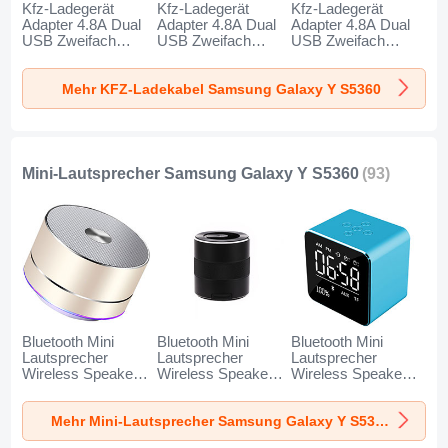
Kfz-Ladegerät
Kfz-Ladegerät
Kfz-Ladegerät
Adapter 4.8A Dual
Adapter 4.8A Dual
Adapter 4.8A Dual
USB Zweifach
USB Zweifach
USB Zweifach
Stecker Fast
Stecker Fast
Stecker Fast
Charge Universal
Charge Universal
Charge Universal
Mehr KFZ-Ladekabel Samsung Galaxy Y S5360
K10 für Samsung
K07 für Samsung
K08 für Samsung
Galaxy Y S5360
Galaxy Y S5360
Galaxy Y S5360
Schwarz
Rot
Silber
Mini-Lautsprecher Samsung Galaxy Y S5360
(93)
Bluetooth Mini
Bluetooth Mini
Bluetooth Mini
Lautsprecher
Lautsprecher
Lautsprecher
Wireless Speaker
Wireless Speaker
Wireless Speaker
Boxen K01 für
Boxen K09 für
Boxen K08 für
Samsung Galaxy Y
Samsung Galaxy Y
Samsung Galaxy Y
Mehr Mini-Lautsprecher Samsung Galaxy Y S5360
S5360 Gold
S5360 Schwarz
S5360 Blau