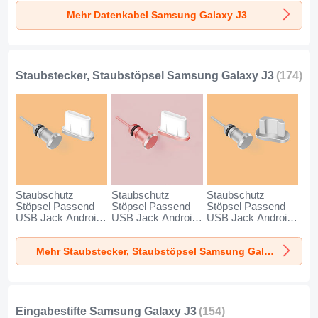
Dunkelgrau
für Samsung
J3 Schwarz
Mehr Datenkabel Samsung Galaxy J3
Galaxy J3 Schwarz
Staubstecker, Staubstöpsel Samsung Galaxy J3
(174)
Staubschutz
Staubschutz
Staubschutz
Stöpsel Passend
Stöpsel Passend
Stöpsel Passend
USB Jack Android
USB Jack Android
USB Jack Android
Type-C Universal
Type-C Universal
Universal C02 für
für Samsung
für Samsung
Samsung Galaxy
Mehr Staubstecker, Staubstöpsel Samsung Galaxy J3
Galaxy J3 Silber
Galaxy J3
J3 Silber
Rosegold
Eingabestifte Samsung Galaxy J3
(154)