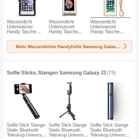
Wasserdicht
Wasserdicht
Wasserdicht
Unterwasser
Unterwasser
Unterwasser
Handy Tasche
Handy Tasche
Handy Tasche
Universal W18 für
Universal W17 für
Universal W16 für
Samsung Galaxy
Samsung Galaxy
Samsung Galaxy
Mehr Wasserdichte Handyhülle Samsung Galaxy J3
J3 Schwarz
J3 Gold
J3 Orange
Selfie Sticks, Stangen Samsung Galaxy J3
(78)
Selfie Stick Stange
Selfie Stick Stange
Selfie Stick Stange
Stativ Bluetooth
Stativ Bluetooth
Stativ Bluetooth
Teleskop Universal
Teleskop Universal
Teleskop Universal