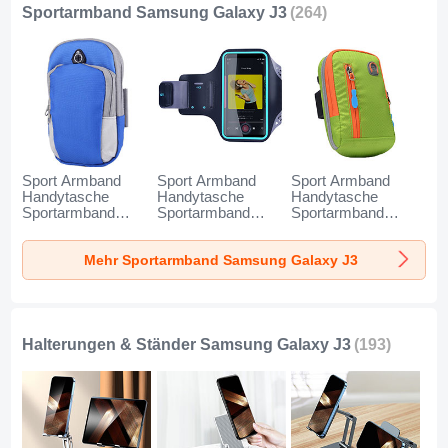
Sportarmband Samsung Galaxy J3
(264)
Sport Armband
Sport Armband
Sport Armband
Handytasche
Handytasche
Handytasche
Sportarmband
Sportarmband
Sportarmband
Laufen Joggen
Laufen Joggen
Laufen Joggen
Universal A11 für
Universal G03 für
Universal A10 für
Mehr Sportarmband Samsung Galaxy J3
Samsung Galaxy
Samsung Galaxy
Samsung Galaxy
J3 Blau
J3 Schwarz
J3 Grün
Halterungen & Ständer Samsung Galaxy J3
(193)