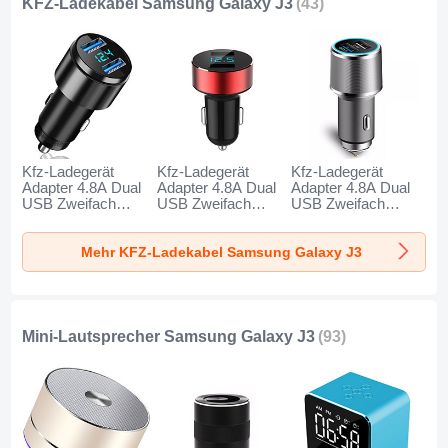
KFZ-Ladekabel Samsung Galaxy J3
(43)
Kfz-Ladegerät
Kfz-Ladegerät
Kfz-Ladegerät
Adapter 4.8A Dual
Adapter 4.8A Dual
Adapter 4.8A Dual
USB Zweifach
USB Zweifach
USB Zweifach
Stecker Fast
Stecker Fast
Stecker Fast
Charge Universal
Charge Universal
Charge Universal
Mehr KFZ-Ladekabel Samsung Galaxy J3
K10 für Samsung
K07 für Samsung
K08 für Samsung
Galaxy J3 Schwarz
Galaxy J3 Rot
Galaxy J3 Silber
Mini-Lautsprecher Samsung Galaxy J3
(93)