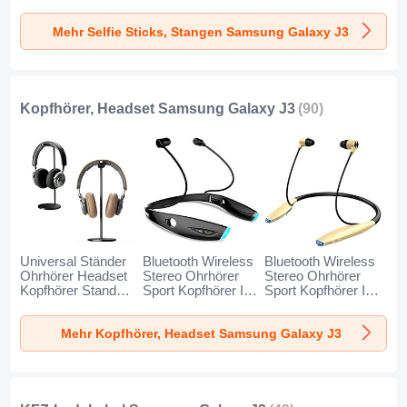
T34 für Samsung
T32 für Samsung
T31 für Samsung
Galaxy J3 Gold
Galaxy J3 Schwarz
Galaxy J3 Blau
Mehr Selfie Sticks, Stangen Samsung Galaxy J3
und Schwarz
Kopfhörer, Headset Samsung Galaxy J3
(90)
Universal Ständer
Bluetooth Wireless
Bluetooth Wireless
Ohrhörer Headset
Stereo Ohrhörer
Stereo Ohrhörer
Kopfhörer Stand
Sport Kopfhörer In
Sport Kopfhörer In
H01 für Samsung
Ear Headset H52
Ear Headset H51
Galaxy J3 Schwarz
für Samsung
für Samsung
Mehr Kopfhörer, Headset Samsung Galaxy J3
Galaxy J3 Schwarz
Galaxy J3 Gold