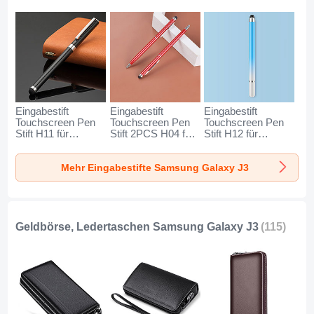
Eingabestift
Eingabestift
Eingabestift
Touchscreen Pen
Touchscreen Pen
Touchscreen Pen
Stift H11 für
Stift 2PCS H04 für
Stift H12 für
Samsung Galaxy
Samsung Galaxy
Samsung Galaxy
J3 Schwarz
J3 Rot
J3 Blau
Mehr Eingabestifte Samsung Galaxy J3
Geldbörse, Ledertaschen Samsung Galaxy J3
(115)