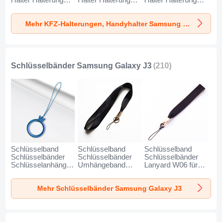
Halter Halterung
Halter Halterung
Halter Halterung
Universal
Universal
Universal
AutoHalter
AutoHalter
AutoHalter
Mehr KFZ-Halterungen, Handyhalter Samsung Galaxy J3
Halterungung
Halterungung
Halterungung
Handy BS6 für
Handy BS3 für
Magnet Handy BS1
Samsung Galaxy
Samsung Galaxy
für Samsung
J3 Schwarz
J3 Schwarz
Galaxy J3 Schwarz
Schlüsselbänder Samsung Galaxy J3
(210)
Schlüsselband
Schlüsselband
Schlüsselband
Schlüsselbänder
Schlüsselbänder
Schlüsselbänder
Schlüsselanhänger
Umhängeband
Lanyard W06 für
mit Fingerring R07
Lanyard N10 für
Samsung Galaxy
für Samsung
Samsung Galaxy
J3 Schwarz
Mehr Schlüsselbänder Samsung Galaxy J3
Galaxy J3 Blau
J3 Schwarz