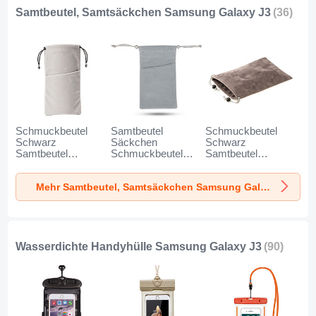
Samtbeutel, Samtsäckchen Samsung Galaxy J3
(36)
Schmuckbeutel
Samtbeutel
Schmuckbeutel
Schwarz
Säckchen
Schwarz
Samtbeutel
Schmuckbeutel
Samtbeutel
Geschenktasche
Schwarz Universal
Geschenktasche
Universal K02 für
für Samsung
Universal S05 für
Mehr Samtbeutel, Samtsäckchen Samsung Galaxy J3
Samsung Galaxy
Galaxy J3 Grau
Samsung Galaxy
J3 Grau
J3 Braun
Wasserdichte Handyhülle Samsung Galaxy J3
(90)