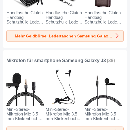
Handtasche Clutch
Handtasche Clutch
Handtasche Clutch
Handbag
Handbag
Handbag
Schutzhülle Leder
Schutzhülle Leder
Schutzhülle Leder
Universal N01 für
Universal K19 für
Universal K18 für
Samsung Galaxy
Samsung Galaxy
Samsung Galaxy
Mehr Geldbörse, Ledertaschen Samsung Galaxy J3
J3 Schwarz
J3 Schwarz
J3 Braun
Mikrofon für smartphone Samsung Galaxy J3
(39)
Mini-Stereo-
Mini-Stereo-
Mini-Stereo-
Mikrofon Mic 3.5
Mikrofon Mic 3.5
Mikrofon Mic 3.5
mm Klinkenbuchse
mm Klinkenbuchse
mm Klinkenbuchse
K06 für Samsung
K05 für Samsung
K08 für Samsung
Galaxy J3 Schwarz
Galaxy J3 Schwarz
Galaxy J3 Schwarz