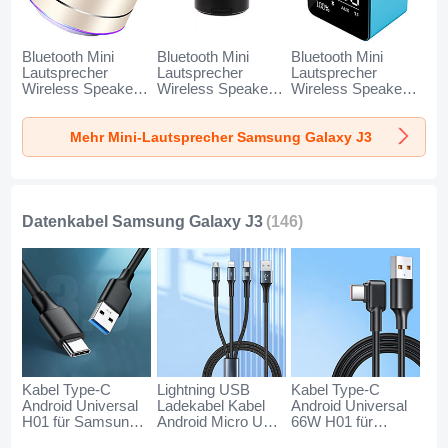
Bluetooth Mini
Bluetooth Mini
Bluetooth Mini
Lautsprecher
Lautsprecher
Lautsprecher
Wireless Speaker
Wireless Speaker
Wireless Speaker
Boxen K01 für
Boxen K09 für
Boxen K08 für
Samsung Galaxy
Samsung Galaxy
Samsung Galaxy
Mehr Mini-Lautsprecher Samsung Galaxy J3
J3 Gold
J3 Schwarz
J3 Blau
Datenkabel Samsung Galaxy J3
(146)
Kabel Type-C
Lightning USB
Kabel Type-C
Android Universal
Ladekabel Kabel
Android Universal
H01 für Samsung
Android Micro USB
66W H01 für
Galaxy J3
Type-C 100W H01
Samsung Galaxy