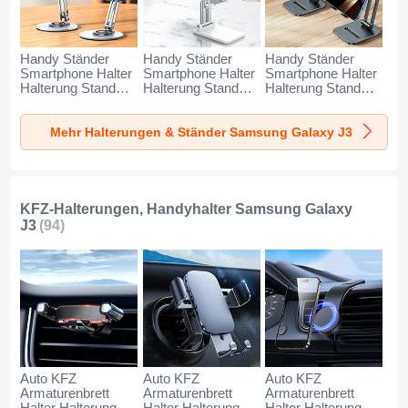
Handy Ständer
Handy Ständer
Handy Ständer
Smartphone Halter
Smartphone Halter
Smartphone Halter
Halterung Stand
Halterung Stand
Halterung Stand
Universal N27 für
Universal N26 für
Universal N25 für
Samsung Galaxy
Samsung Galaxy
Samsung Galaxy
Mehr Halterungen & Ständer Samsung Galaxy J3
J3 Silber
J3 Weiß
J3 Schwarz
KFZ-Halterungen, Handyhalter Samsung Galaxy
J3
(94)
Auto KFZ
Auto KFZ
Auto KFZ
Armaturenbrett
Armaturenbrett
Armaturenbrett