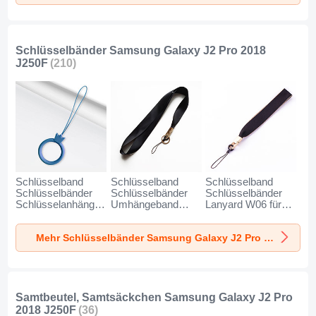
Handy BS6 für
Handy BS3 für
Magnet Handy BS1
Samsung Galaxy
Samsung Galaxy
für Samsung
J2 Pro 2018 J250F
J2 Pro 2018 J250F
Galaxy J2 Pro
Schwarz
Schwarz
2018 J250F
Schwarz
Schlüsselbänder Samsung Galaxy J2 Pro 2018
J250F
(210)
Schlüsselband
Schlüsselband
Schlüsselband
Schlüsselbänder
Schlüsselbänder
Schlüsselbänder
Schlüsselanhänger
Umhängeband
Lanyard W06 für
mit Fingerring R07
Lanyard N10 für
Samsung Galaxy
für Samsung
Samsung Galaxy
J2 Pro 2018 J250F
Mehr Schlüsselbänder Samsung Galaxy J2 Pro 2018 J250F
Galaxy J2 Pro
J2 Pro 2018 J250F
Schwarz
2018 J250F Blau
Schwarz
Samtbeutel, Samtsäckchen Samsung Galaxy J2 Pro
2018 J250F
(36)