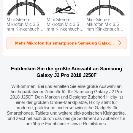
Mini-Stereo-
Mini-Stereo-
Mini-Stereo-
Mikrofon Mic 3.5
Mikrofon Mic 3.5
Mikrofon Mic 3.5
mm Klinkenbuchse
mm Klinkenbuchse
mm Klinkenbuchse
K06 für Samsung
K05 für Samsung
K08 für Samsung
Galaxy J2 Pro
Galaxy J2 Pro
Galaxy J2 Pro
Mehr Mikrofon für smartphone Samsung Galaxy J2 Pro 2018 J250F
2018 J250F
2018 J250F
2018 J250F
Schwarz
Schwarz
Schwarz
Entdecken Sie die größte Auswahl an Samsung
Galaxy J2 Pro 2018 J250F
Willkommen! Bei uns erhalten Sie eine große Auswahl an
hochqualitativem Zubehör für Ihr Samsung Galaxy J2 Pro
2018 J250F, Dein Marken und Designer Zubehör! Hicity ist
einer der größten Online-Marktplätze, Hicity steht für
moderne, praktische und erschwingliche Gadgets für
Smartphones, Tablets und weitere elektronischen Kleingeräte.
und zeichnet sich durch das riesige Sortiment an Zubehör für
unzählige Fachhändler sowie Retailstores.