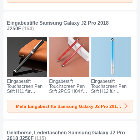
2018 J250F Silber
2018 J250F
Silber
Rosegold
Eingabestifte Samsung Galaxy J2 Pro 2018
J250F
(154)
Eingabestift
Eingabestift
Eingabestift
Touchscreen Pen
Touchscreen Pen
Touchscreen Pen
Stift H11 für
Stift 2PCS H04 für
Stift H12 für
Samsung Galaxy
Samsung Galaxy
Samsung Galaxy
J2 Pro 2018 J250F
J2 Pro 2018 J250F
J2 Pro 2018 J250F
Mehr Eingabestifte Samsung Galaxy J2 Pro 2018 J250F
Schwarz
Rot
Blau
Geldbörse, Ledertaschen Samsung Galaxy J2 Pro
2018 J250F
(115)