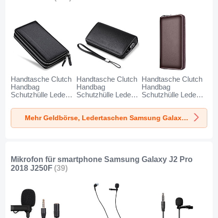
Handtasche Clutch
Handtasche Clutch
Handtasche Clutch
Handbag
Handbag
Handbag
Schutzhülle Leder
Schutzhülle Leder
Schutzhülle Leder
Universal N01 für
Universal K19 für
Universal K18 für
Samsung Galaxy
Samsung Galaxy
Samsung Galaxy
Mehr Geldbörse, Ledertaschen Samsung Galaxy J2 Pro 2018 J250F
J2 Pro 2018 J250F
J2 Pro 2018 J250F
J2 Pro 2018 J250F
Schwarz
Schwarz
Braun
Mikrofon für smartphone Samsung Galaxy J2 Pro
2018 J250F
(39)