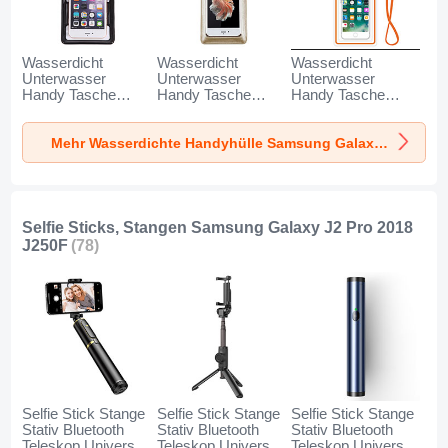
Wasserdicht
Wasserdicht
Wasserdicht
Unterwasser
Unterwasser
Unterwasser
Handy Tasche
Handy Tasche
Handy Tasche
Universal W18 für
Universal W17 für
Universal W16 für
Samsung Galaxy
Samsung Galaxy
Samsung Galaxy
Mehr Wasserdichte Handyhülle Samsung Galaxy J2 Pro 2018 J250F
J2 Pro 2018 J250F
J2 Pro 2018 J250F
J2 Pro 2018 J250F
Schwarz
Gold
Orange
Selfie Sticks, Stangen Samsung Galaxy J2 Pro 2018
J250F
(78)
Selfie Stick Stange
Selfie Stick Stange
Selfie Stick Stange
Stativ Bluetooth
Stativ Bluetooth
Stativ Bluetooth
Teleskop Universal
Teleskop Universal
Teleskop Universal