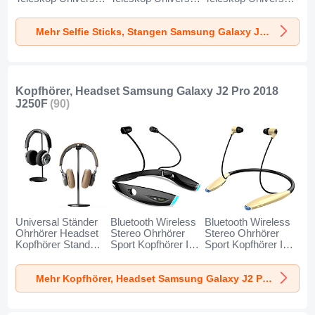
T34 für Samsung
T32 für Samsung
T31 für Samsung
Galaxy J2 Pro
Galaxy J2 Pro
Galaxy J2 Pro
Mehr Selfie Sticks, Stangen Samsung Galaxy J2 Pro 2018 J250F
2018 J250F Gold
2018 J250F
2018 J250F Blau
und Schwarz
Schwarz
Kopfhörer, Headset Samsung Galaxy J2 Pro 2018
J250F
(90)
Universal Ständer
Bluetooth Wireless
Bluetooth Wireless
Ohrhörer Headset
Stereo Ohrhörer
Stereo Ohrhörer
Kopfhörer Stand
Sport Kopfhörer In
Sport Kopfhörer In
H01 für Samsung
Ear Headset H52
Ear Headset H51
Galaxy J2 Pro
für Samsung
für Samsung
Mehr Kopfhörer, Headset Samsung Galaxy J2 Pro 2018 J250F
2018 J250F
Galaxy J2 Pro
Galaxy J2 Pro
Schwarz
2018 J250F
2018 J250F Gold
Schwarz