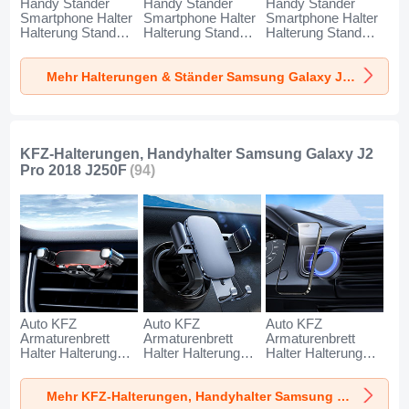
Handy Ständer
Handy Ständer
Handy Ständer
Smartphone Halter
Smartphone Halter
Smartphone Halter
Halterung Stand
Halterung Stand
Halterung Stand
Universal N27 für
Universal N26 für
Universal N25 für
Samsung Galaxy
Samsung Galaxy
Samsung Galaxy
Mehr Halterungen & Ständer Samsung Galaxy J2 Pro 2018 J250F
J2 Pro 2018 J250F
J2 Pro 2018 J250F
J2 Pro 2018 J250F
Silber
Weiß
Schwarz
KFZ-Halterungen, Handyhalter Samsung Galaxy J2
Pro 2018 J250F
(94)
Auto KFZ
Auto KFZ
Auto KFZ
Armaturenbrett
Armaturenbrett
Armaturenbrett
Halter Halterung
Halter Halterung
Halter Halterung
Universal
Universal
Universal
AutoHalter
AutoHalter
AutoHalter
Mehr KFZ-Halterungen, Handyhalter Samsung Galaxy J2 Pro 2018 J250F
Halterungung
Halterungung
Halterungung