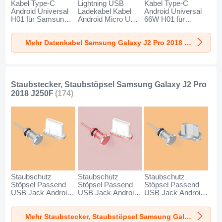
Kabel Type-C
Lightning USB
Kabel Type-C
Android Universal
Ladekabel Kabel
Android Universal
H01 für Samsung
Android Micro USB
66W H01 für
Galaxy J2 Pro
Type-C 100W H01
Samsung Galaxy
2018 J250F
für Samsung
J2 Pro 2018 J250F
Mehr Datenkabel Samsung Galaxy J2 Pro 2018 J250F
Dunkelgrau
Galaxy J2 Pro
Schwarz
2018 J250F
Schwarz
Staubstecker, Staubstöpsel Samsung Galaxy J2 Pro
2018 J250F
(174)
Staubschutz
Staubschutz
Staubschutz
Stöpsel Passend
Stöpsel Passend
Stöpsel Passend
USB Jack Android
USB Jack Android
USB Jack Android
Type-C Universal
Type-C Universal
Universal C02 für
für Samsung
für Samsung
Samsung Galaxy
Mehr Staubstecker, Staubstöpsel Samsung Galaxy J2 Pro 2018 J250F
Galaxy J2 Pro
Galaxy J2 Pro
J2 Pro 2018 J250F