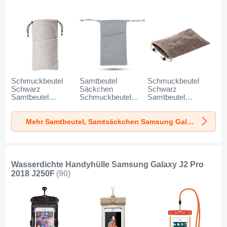
Schmuckbeutel
Samtbeutel
Schmuckbeutel
Schwarz
Säckchen
Schwarz
Samtbeutel
Schmuckbeutel
Samtbeutel
Geschenktasche
Schwarz Universal
Geschenktasche
Universal K02 für
für Samsung
Universal S05 für
Mehr Samtbeutel, Samtsäckchen Samsung Galaxy J2 Pro 2018 J250F
Samsung Galaxy
Galaxy J2 Pro
Samsung Galaxy
J2 Pro 2018 J250F
2018 J250F Grau
J2 Pro 2018 J250F
Grau
Braun
Wasserdichte Handyhülle Samsung Galaxy J2 Pro
2018 J250F
(90)