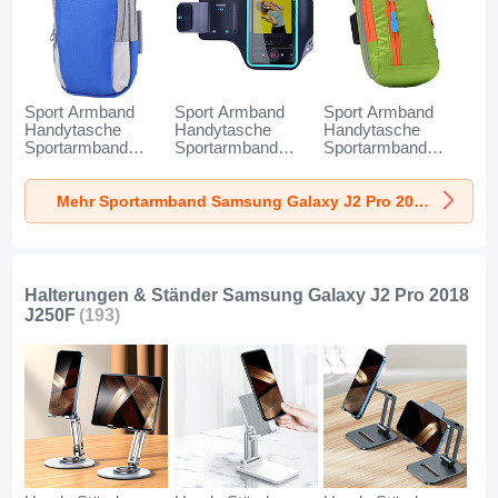
Sport Armband
Sport Armband
Sport Armband
Handytasche
Handytasche
Handytasche
Sportarmband
Sportarmband
Sportarmband
Laufen Joggen
Laufen Joggen
Laufen Joggen
Universal A11 für
Universal G03 für
Universal A10 für
Mehr Sportarmband Samsung Galaxy J2 Pro 2018 J250F
Samsung Galaxy
Samsung Galaxy
Samsung Galaxy
J2 Pro 2018 J250F
J2 Pro 2018 J250F
J2 Pro 2018 J250F
Blau
Schwarz
Grün
Halterungen & Ständer Samsung Galaxy J2 Pro 2018
J250F
(193)