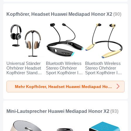
Kopfhörer, Headset Huawei Mediapad Honor X2
(90)
Universal Ständer
Bluetooth Wireless
Bluetooth Wireless
Ohrhörer Headset
Stereo Ohrhörer
Stereo Ohrhörer
Kopfhörer Stand
Sport Kopfhörer In
Sport Kopfhörer In
H01 für Huawei
Ear Headset H52
Ear Headset H51
Mediapad Honor
für Huawei
für Huawei
Mehr Kopfhörer, Headset Huawei Mediapad Honor X2
X2 Schwarz
Mediapad Honor
Mediapad Honor
X2 Schwarz
X2 Gold
Mini-Lautsprecher Huawei Mediapad Honor X2
(93)