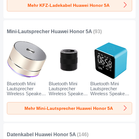
Charge Universal
Charge Universal
Charge Universal
Mehr KFZ-Ladekabel Huawei Honor 5A
K10 für Huawei
K07 für Huawei
K08 für Huawei
Honor 5A Schwarz
Honor 5A Rot
Honor 5A Silber
Mini-Lautsprecher Huawei Honor 5A
(93)
Bluetooth Mini
Bluetooth Mini
Bluetooth Mini
Lautsprecher
Lautsprecher
Lautsprecher
Wireless Speaker
Wireless Speaker
Wireless Speaker
Boxen K01 für
Boxen K09 für
Boxen K08 für
Huawei Honor 5A
Huawei Honor 5A
Huawei Honor 5A
Mehr Mini-Lautsprecher Huawei Honor 5A
Gold
Schwarz
Blau
Datenkabel Huawei Honor 5A
(146)