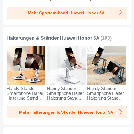
Laufen Joggen
Laufen Joggen
Laufen Joggen
Universal A11 für
Universal G03 für
Universal A10 für
Mehr Sportarmband Huawei Honor 5A
Huawei Honor 5A
Huawei Honor 5A
Huawei Honor 5A
Blau
Schwarz
Grün
Halterungen & Ständer Huawei Honor 5A
(193)
Handy Ständer
Handy Ständer
Handy Ständer
Smartphone Halter
Smartphone Halter
Smartphone Halter
Halterung Stand
Halterung Stand
Halterung Stand
Universal N27 für
Universal N26 für
Universal N25 für
Huawei Honor 5A
Huawei Honor 5A
Huawei Honor 5A
Mehr Halterungen & Ständer Huawei Honor 5A
Silber
Weiß
Schwarz