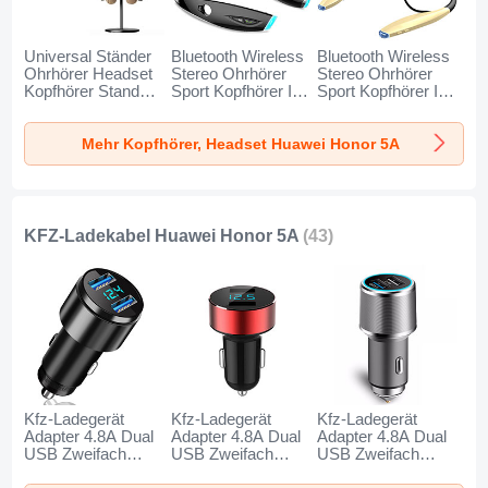
Universal Ständer
Bluetooth Wireless
Bluetooth Wireless
Ohrhörer Headset
Stereo Ohrhörer
Stereo Ohrhörer
Kopfhörer Stand
Sport Kopfhörer In
Sport Kopfhörer In
H01 für Huawei
Ear Headset H52
Ear Headset H51
Honor 5A Schwarz
für Huawei Honor
für Huawei Honor
Mehr Kopfhörer, Headset Huawei Honor 5A
5A Schwarz
5A Gold
KFZ-Ladekabel Huawei Honor 5A
(43)
Kfz-Ladegerät
Kfz-Ladegerät
Kfz-Ladegerät
Adapter 4.8A Dual
Adapter 4.8A Dual
Adapter 4.8A Dual
USB Zweifach
USB Zweifach
USB Zweifach
Stecker Fast
Stecker Fast
Stecker Fast