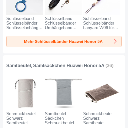
Schlüsselband
Schlüsselband
Schlüsselband
Schlüsselbänder
Schlüsselbänder
Schlüsselbänder
Schlüsselanhänger
Umhängeband
Lanyard W06 für
mit Fingerring R07
Lanyard N10 für
Huawei Honor 5A
für Huawei Honor
Huawei Honor 5A
Schwarz
Mehr Schlüsselbänder Huawei Honor 5A
5A Blau
Schwarz
Samtbeutel, Samtsäckchen Huawei Honor 5A
(36)
Schmuckbeutel
Samtbeutel
Schmuckbeutel
Schwarz
Säckchen
Schwarz
Samtbeutel
Schmuckbeutel
Samtbeutel
Geschenktasche
Schwarz Universal
Geschenktasche