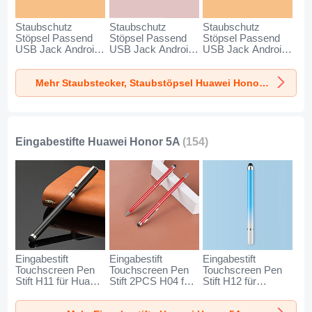
Staubschutz
Staubschutz
Staubschutz
Stöpsel Passend
Stöpsel Passend
Stöpsel Passend
USB Jack Android
USB Jack Android
USB Jack Android
Type-C Universal
Type-C Universal
Universal C02 für
für Huawei Honor
für Huawei Honor
Huawei Honor 5A
Mehr Staubstecker, Staubstöpsel Huawei Honor 5A
5A Silber
5A Rosegold
Silber
Eingabestifte Huawei Honor 5A
(154)
Eingabestift
Eingabestift
Eingabestift
Touchscreen Pen
Touchscreen Pen
Touchscreen Pen
Stift H11 für Huawei
Stift 2PCS H04 für
Stift H12 für
Honor 5A Schwarz
Huawei Honor 5A
Huawei Honor 5A
Rot
Blau