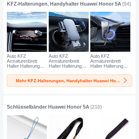
KFZ-Halterungen, Handyhalter Huawei Honor 5A
(94)
Auto KFZ
Auto KFZ
Auto KFZ
Armaturenbrett
Armaturenbrett
Armaturenbrett
Halter Halterung
Halter Halterung
Halter Halterung
Universal
Universal
Universal
AutoHalter
AutoHalter
AutoHalter
Mehr KFZ-Halterungen, Handyhalter Huawei Honor 5A
Halterungung
Halterungung
Halterungung
Handy BS6 für
Handy BS3 für
Magnet Handy BS1
Huawei Honor 5A
Huawei Honor 5A
für Huawei Honor
Schwarz
Schwarz
5A Schwarz
Schlüsselbänder Huawei Honor 5A
(210)