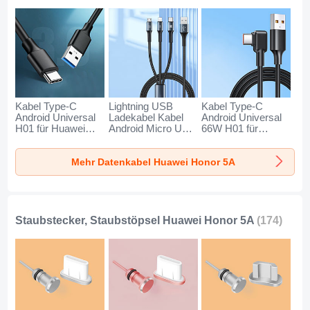
Kabel Type-C
Lightning USB
Kabel Type-C
Android Universal
Ladekabel Kabel
Android Universal
H01 für Huawei
Android Micro USB
66W H01 für
Honor 5A
Type-C 100W H01
Huawei Honor 5A
Dunkelgrau
für Huawei Honor
Schwarz
Mehr Datenkabel Huawei Honor 5A
5A Schwarz
Staubstecker, Staubstöpsel Huawei Honor 5A
(174)