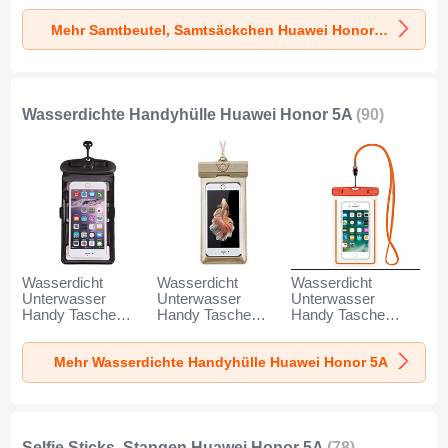
Universal K02 für
für Huawei Honor
Universal S05 für
Mehr Samtbeutel, Samtsäckchen Huawei Honor 5A
Huawei Honor 5A
5A Grau
Huawei Honor 5A
Grau
Braun
Wasserdichte Handyhülle Huawei Honor 5A
(90)
Wasserdicht
Wasserdicht
Wasserdicht
Unterwasser
Unterwasser
Unterwasser
Handy Tasche
Handy Tasche
Handy Tasche
Universal W18 für
Universal W17 für
Universal W16 für
Huawei Honor 5A
Huawei Honor 5A
Huawei Honor 5A
Mehr Wasserdichte Handyhülle Huawei Honor 5A
Schwarz
Gold
Orange
Selfie Sticks, Stangen Huawei Honor 5A
(78)