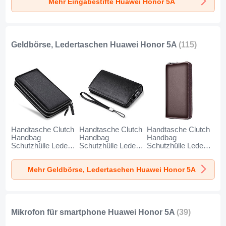
Mehr Eingabestifte Huawei Honor 5A
Geldbörse, Ledertaschen Huawei Honor 5A
(115)
Handtasche Clutch
Handtasche Clutch
Handtasche Clutch
Handbag
Handbag
Handbag
Schutzhülle Leder
Schutzhülle Leder
Schutzhülle Leder
Universal N01 für
Universal K19 für
Universal K18 für
Huawei Honor 5A
Huawei Honor 5A
Huawei Honor 5A
Mehr Geldbörse, Ledertaschen Huawei Honor 5A
Schwarz
Schwarz
Braun
Mikrofon für smartphone Huawei Honor 5A
(39)