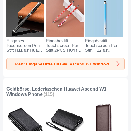
Eingabestift
Eingabestift
Eingabestift
Touchscreen Pen
Touchscreen Pen
Touchscreen Pen
Stift H11 für Huawei
Stift 2PCS H04 für
Stift H12 für
Ascend W1
Huawei Ascend W1
Huawei Ascend W1
Windows Phone
Windows Phone
Windows Phone
Mehr Eingabestifte Huawei Ascend W1 Windows Phone
Schwarz
Rot
Blau
Geldbörse, Ledertaschen Huawei Ascend W1
Windows Phone
(115)