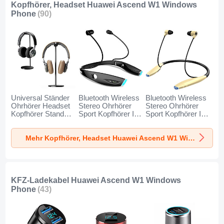
Kopfhörer, Headset Huawei Ascend W1 Windows
Phone
(90)
Universal Ständer
Bluetooth Wireless
Bluetooth Wireless
Ohrhörer Headset
Stereo Ohrhörer
Stereo Ohrhörer
Kopfhörer Stand
Sport Kopfhörer In
Sport Kopfhörer In
H01 für Huawei
Ear Headset H52
Ear Headset H51
Ascend W1
für Huawei Ascend
für Huawei Ascend
Mehr Kopfhörer, Headset Huawei Ascend W1 Windows Phone
Windows Phone
W1 Windows
W1 Windows
Schwarz
Phone Schwarz
Phone Gold
KFZ-Ladekabel Huawei Ascend W1 Windows
Phone
(43)