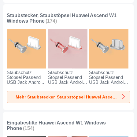
Staubstecker, Staubstöpsel Huawei Ascend W1
Windows Phone
(174)
Staubschutz
Staubschutz
Staubschutz
Stöpsel Passend
Stöpsel Passend
Stöpsel Passend
USB Jack Android
USB Jack Android
USB Jack Android
Type-C Universal
Type-C Universal
Universal C02 für
für Huawei Ascend
für Huawei Ascend
Huawei Ascend W1
Mehr Staubstecker, Staubstöpsel Huawei Ascend W1 Windows Phone
W1 Windows
W1 Windows
Windows Phone
Phone Silber
Phone Rosegold
Silber
Eingabestifte Huawei Ascend W1 Windows
Phone
(154)