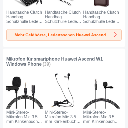
Handtasche Clutch
Handtasche Clutch
Handtasche Clutch
Handbag
Handbag
Handbag
Schutzhülle Leder
Schutzhülle Leder
Schutzhülle Leder
Universal N01 für
Universal K19 für
Universal K18 für
Huawei Ascend W1
Huawei Ascend W1
Huawei Ascend W1
Mehr Geldbörse, Ledertaschen Huawei Ascend W1 Windows Phone
Windows Phone
Windows Phone
Windows Phone
Schwarz
Schwarz
Braun
Mikrofon für smartphone Huawei Ascend W1
Windows Phone
(39)
Mini-Stereo-
Mini-Stereo-
Mini-Stereo-
Mikrofon Mic 3.5
Mikrofon Mic 3.5
Mikrofon Mic 3.5
mm Klinkenbuchse
mm Klinkenbuchse
mm Klinkenbuchse
K06 für Huawei
K05 für Huawei
K08 für Huawei