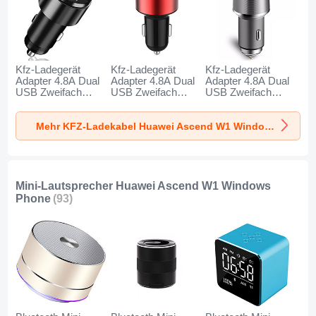
Kfz-Ladegerät
Kfz-Ladegerät
Kfz-Ladegerät
Adapter 4.8A Dual
Adapter 4.8A Dual
Adapter 4.8A Dual
USB Zweifach
USB Zweifach
USB Zweifach
Stecker Fast
Stecker Fast
Stecker Fast
Charge Universal
Charge Universal
Charge Universal
Mehr KFZ-Ladekabel Huawei Ascend W1 Windows Phone
K10 für Huawei
K07 für Huawei
K08 für Huawei
Ascend W1
Ascend W1
Ascend W1
Windows Phone
Windows Phone
Windows Phone
Schwarz
Rot
Silber
Mini-Lautsprecher Huawei Ascend W1 Windows
Phone
(93)