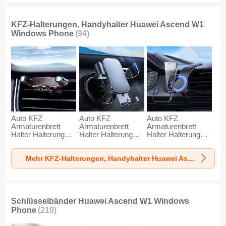
KFZ-Halterungen, Handyhalter Huawei Ascend W1
Windows Phone
(94)
Auto KFZ
Auto KFZ
Auto KFZ
Armaturenbrett
Armaturenbrett
Armaturenbrett
Halter Halterung
Halter Halterung
Halter Halterung
Universal
Universal
Universal
AutoHalter
AutoHalter
AutoHalter
Mehr KFZ-Halterungen, Handyhalter Huawei Ascend W1 Windows Phone
Halterungung
Halterungung
Halterungung
Handy BS6 für
Handy BS3 für
Magnet Handy BS1
Huawei Ascend W1
Huawei Ascend W1
für Huawei Ascend
Windows Phone
Windows Phone
W1 Windows
Schwarz
Schwarz
Phone Schwarz
Schlüsselbänder Huawei Ascend W1 Windows
Phone
(210)