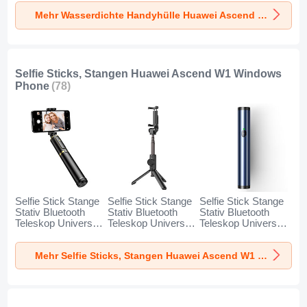
Huawei Ascend W1
Huawei Ascend W1
Huawei Ascend W1
Mehr Wasserdichte Handyhülle Huawei Ascend W1 Windows Phone
Windows Phone
Windows Phone
Windows Phone
Schwarz
Gold
Orange
Selfie Sticks, Stangen Huawei Ascend W1 Windows
Phone
(78)
Selfie Stick Stange
Selfie Stick Stange
Selfie Stick Stange
Stativ Bluetooth
Stativ Bluetooth
Stativ Bluetooth
Teleskop Universal
Teleskop Universal
Teleskop Universal
T34 für Huawei
T32 für Huawei
T31 für Huawei
Ascend W1
Ascend W1
Ascend W1
Mehr Selfie Sticks, Stangen Huawei Ascend W1 Windows Phone
Windows Phone
Windows Phone
Windows Phone
Gold und Schwarz
Schwarz
Blau