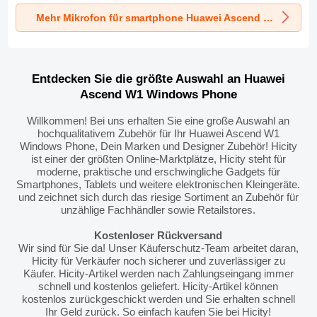
Ascend W1
Ascend W1
Ascend W1
Mehr Mikrofon für smartphone Huawei Ascend W1 Windows Phone
Windows Phone
Windows Phone
Windows Phone
Schwarz
Schwarz
Schwarz
Entdecken Sie die größte Auswahl an Huawei
Ascend W1 Windows Phone
Willkommen! Bei uns erhalten Sie eine große Auswahl an
hochqualitativem Zubehör für Ihr Huawei Ascend W1
Windows Phone, Dein Marken und Designer Zubehör! Hicity
ist einer der größten Online-Marktplätze, Hicity steht für
moderne, praktische und erschwingliche Gadgets für
Smartphones, Tablets und weitere elektronischen Kleingeräte.
und zeichnet sich durch das riesige Sortiment an Zubehör für
unzählige Fachhändler sowie Retailstores.
Kostenloser Rückversand
Wir sind für Sie da! Unser Käuferschutz-Team arbeitet daran,
Hicity für Verkäufer noch sicherer und zuverlässiger zu
Käufer. Hicity-Artikel werden nach Zahlungseingang immer
schnell und kostenlos geliefert. Hicity-Artikel können
kostenlos zurückgeschickt werden und Sie erhalten schnell
Ihr Geld zurück. So einfach kaufen Sie bei Hicity!