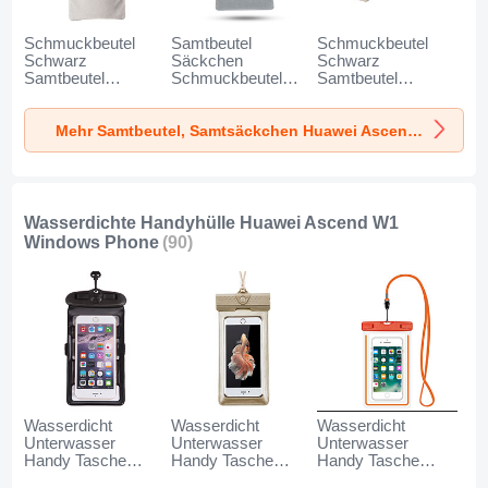
Schmuckbeutel
Samtbeutel
Schmuckbeutel
Schwarz
Säckchen
Schwarz
Samtbeutel
Schmuckbeutel
Samtbeutel
Geschenktasche
Schwarz Universal
Geschenktasche
Universal K02 für
für Huawei Ascend
Universal S05 für
Mehr Samtbeutel, Samtsäckchen Huawei Ascend W1 Windows Phone
Huawei Ascend W1
W1 Windows
Huawei Ascend W1
Windows Phone
Phone Grau
Windows Phone
Grau
Braun
Wasserdichte Handyhülle Huawei Ascend W1
Windows Phone
(90)
Wasserdicht
Wasserdicht
Wasserdicht
Unterwasser
Unterwasser
Unterwasser
Handy Tasche
Handy Tasche
Handy Tasche
Universal W18 für
Universal W17 für
Universal W16 für