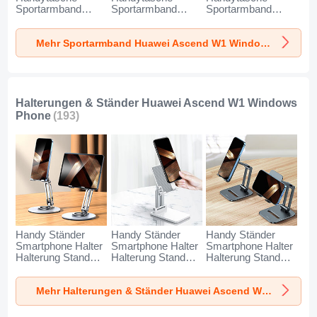
Sportarmband
Sportarmband
Sportarmband
Laufen Joggen
Laufen Joggen
Laufen Joggen
Universal A11 für
Universal G03 für
Universal A10 für
Mehr Sportarmband Huawei Ascend W1 Windows Phone
Huawei Ascend W1
Huawei Ascend W1
Huawei Ascend W1
Windows Phone
Windows Phone
Windows Phone
Blau
Schwarz
Grün
Halterungen & Ständer Huawei Ascend W1 Windows
Phone
(193)
Handy Ständer
Handy Ständer
Handy Ständer
Smartphone Halter
Smartphone Halter
Smartphone Halter
Halterung Stand
Halterung Stand
Halterung Stand
Universal N27 für
Universal N26 für
Universal N25 für
Huawei Ascend W1
Huawei Ascend W1
Huawei Ascend W1
Mehr Halterungen & Ständer Huawei Ascend W1 Windows Phone
Windows Phone
Windows Phone
Windows Phone
Silber
Weiß
Schwarz