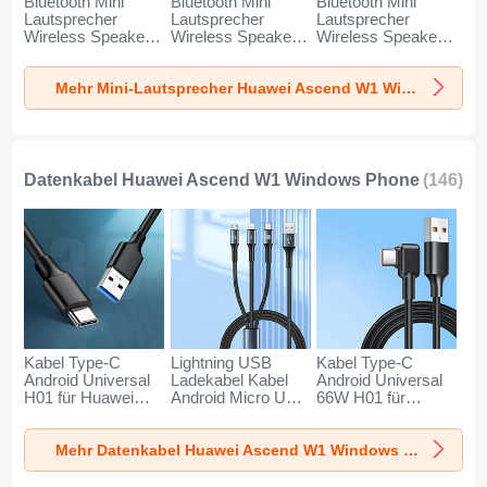
Bluetooth Mini
Bluetooth Mini
Bluetooth Mini
Lautsprecher
Lautsprecher
Lautsprecher
Wireless Speaker
Wireless Speaker
Wireless Speaker
Boxen K01 für
Boxen K09 für
Boxen K08 für
Huawei Ascend W1
Huawei Ascend W1
Huawei Ascend W1
Mehr Mini-Lautsprecher Huawei Ascend W1 Windows Phone
Windows Phone
Windows Phone
Windows Phone
Gold
Schwarz
Blau
Datenkabel Huawei Ascend W1 Windows Phone
(146)
Kabel Type-C
Lightning USB
Kabel Type-C
Android Universal
Ladekabel Kabel
Android Universal
H01 für Huawei
Android Micro USB
66W H01 für
Ascend W1
Type-C 100W H01
Huawei Ascend W1
Windows Phone
für Huawei Ascend
Windows Phone
Mehr Datenkabel Huawei Ascend W1 Windows Phone
Dunkelgrau
W1 Windows
Schwarz
Phone Schwarz