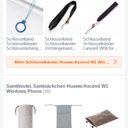
Schlüsselband
Schlüsselband
Schlüsselband
Schlüsselbänder
Schlüsselbänder
Schlüsselbänder
Schlüsselanhänger
Umhängeband
Lanyard W06 für
mit Fingerring R07
Lanyard N10 für
Huawei Ascend W1
für Huawei Ascend
Huawei Ascend W1
Windows Phone
Mehr Schlüsselbänder Huawei Ascend W1 Windows Phone
W1 Windows
Windows Phone
Schwarz
Phone Blau
Schwarz
Samtbeutel, Samtsäckchen Huawei Ascend W1
Windows Phone
(36)