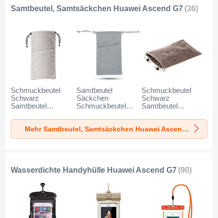
Samtbeutel, Samtsäckchen Huawei Ascend G7
(36)
Schmuckbeutel
Samtbeutel
Schmuckbeutel
Schwarz
Säckchen
Schwarz
Samtbeutel
Schmuckbeutel
Samtbeutel
Geschenktasche
Schwarz Universal
Geschenktasche
Universal K02 für
für Huawei Ascend
Universal S05 für
Mehr Samtbeutel, Samtsäckchen Huawei Ascend G7
Huawei Ascend G7
G7 Grau
Huawei Ascend G7
Grau
Braun
Wasserdichte Handyhülle Huawei Ascend G7
(90)