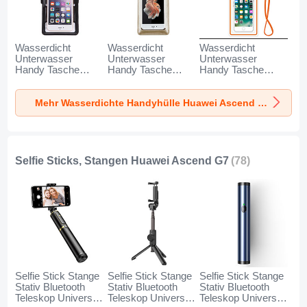
Wasserdicht
Wasserdicht
Wasserdicht
Unterwasser
Unterwasser
Unterwasser
Handy Tasche
Handy Tasche
Handy Tasche
Universal W18 für
Universal W17 für
Universal W16 für
Huawei Ascend G7
Huawei Ascend G7
Huawei Ascend G7
Mehr Wasserdichte Handyhülle Huawei Ascend G7
Schwarz
Gold
Orange
Selfie Sticks, Stangen Huawei Ascend G7
(78)
Selfie Stick Stange
Selfie Stick Stange
Selfie Stick Stange
Stativ Bluetooth
Stativ Bluetooth
Stativ Bluetooth
Teleskop Universal
Teleskop Universal
Teleskop Universal