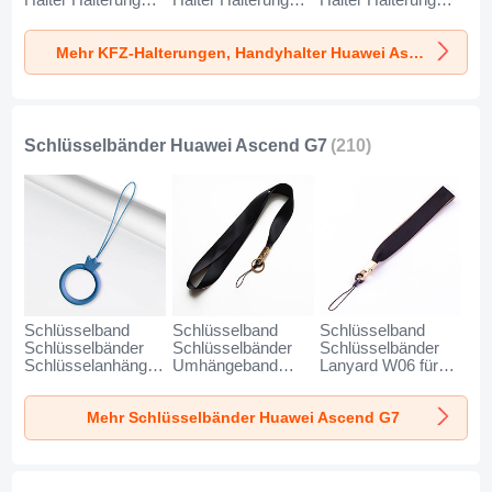
Halter Halterung
Halter Halterung
Halter Halterung
Universal
Universal
Universal
AutoHalter
AutoHalter
AutoHalter
Mehr KFZ-Halterungen, Handyhalter Huawei Ascend G7
Halterungung
Halterungung
Halterungung
Handy BS6 für
Handy BS3 für
Magnet Handy BS1
Huawei Ascend G7
Huawei Ascend G7
für Huawei Ascend
Schwarz
Schwarz
G7 Schwarz
Schlüsselbänder Huawei Ascend G7
(210)
Schlüsselband
Schlüsselband
Schlüsselband
Schlüsselbänder
Schlüsselbänder
Schlüsselbänder
Schlüsselanhänger
Umhängeband
Lanyard W06 für
mit Fingerring R07
Lanyard N10 für
Huawei Ascend G7
für Huawei Ascend
Huawei Ascend G7
Schwarz
Mehr Schlüsselbänder Huawei Ascend G7
G7 Blau
Schwarz