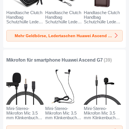
Handtasche Clutch
Handtasche Clutch
Handtasche Clutch
Handbag
Handbag
Handbag
Schutzhülle Leder
Schutzhülle Leder
Schutzhülle Leder
Universal N01 für
Universal K19 für
Universal K18 für
Huawei Ascend G7
Huawei Ascend G7
Huawei Ascend G7
Mehr Geldbörse, Ledertaschen Huawei Ascend G7
Schwarz
Schwarz
Braun
Mikrofon für smartphone Huawei Ascend G7
(39)
Mini-Stereo-
Mini-Stereo-
Mini-Stereo-
Mikrofon Mic 3.5
Mikrofon Mic 3.5
Mikrofon Mic 3.5
mm Klinkenbuchse
mm Klinkenbuchse
mm Klinkenbuchse
K06 für Huawei
K05 für Huawei
K08 für Huawei
Ascend G7
Ascend G7
Ascend G7