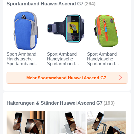
Sportarmband Huawei Ascend G7
(264)
Sport Armband
Sport Armband
Sport Armband
Handytasche
Handytasche
Handytasche
Sportarmband
Sportarmband
Sportarmband
Laufen Joggen
Laufen Joggen
Laufen Joggen
Universal A11 für
Universal G03 für
Universal A10 für
Mehr Sportarmband Huawei Ascend G7
Huawei Ascend G7
Huawei Ascend G7
Huawei Ascend G7
Blau
Schwarz
Grün
Halterungen & Ständer Huawei Ascend G7
(193)