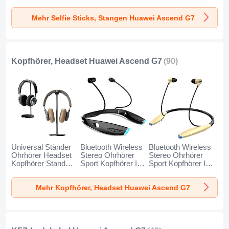
T34 für Huawei
T32 für Huawei
T31 für Huawei
Ascend G7 Gold
Ascend G7
Ascend G7 Blau
Mehr Selfie Sticks, Stangen Huawei Ascend G7
und Schwarz
Schwarz
Kopfhörer, Headset Huawei Ascend G7
(90)
Universal Ständer
Bluetooth Wireless
Bluetooth Wireless
Ohrhörer Headset
Stereo Ohrhörer
Stereo Ohrhörer
Kopfhörer Stand
Sport Kopfhörer In
Sport Kopfhörer In
H01 für Huawei
Ear Headset H52
Ear Headset H51
Ascend G7
für Huawei Ascend
für Huawei Ascend
Mehr Kopfhörer, Headset Huawei Ascend G7
Schwarz
G7 Schwarz
G7 Gold