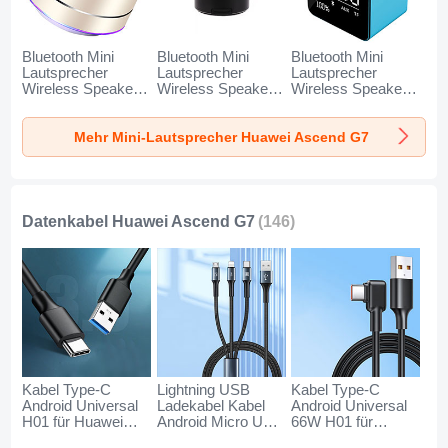
Bluetooth Mini
Bluetooth Mini
Bluetooth Mini
Lautsprecher
Lautsprecher
Lautsprecher
Wireless Speaker
Wireless Speaker
Wireless Speaker
Boxen K01 für
Boxen K09 für
Boxen K08 für
Huawei Ascend G7
Huawei Ascend G7
Huawei Ascend G7
Mehr Mini-Lautsprecher Huawei Ascend G7
Gold
Schwarz
Blau
Datenkabel Huawei Ascend G7
(146)
Kabel Type-C
Lightning USB
Kabel Type-C
Android Universal
Ladekabel Kabel
Android Universal
H01 für Huawei
Android Micro USB
66W H01 für
Ascend G7
Type-C 100W H01
Huawei Ascend G7