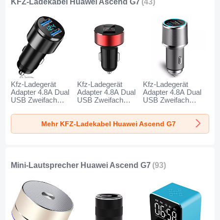
KFZ-Ladekabel Huawei Ascend G7
(43)
Kfz-Ladegerät
Kfz-Ladegerät
Kfz-Ladegerät
Adapter 4.8A Dual
Adapter 4.8A Dual
Adapter 4.8A Dual
USB Zweifach
USB Zweifach
USB Zweifach
Stecker Fast
Stecker Fast
Stecker Fast
Charge Universal
Charge Universal
Charge Universal
Mehr KFZ-Ladekabel Huawei Ascend G7
K10 für Huawei
K07 für Huawei
K08 für Huawei
Ascend G7
Ascend G7 Rot
Ascend G7 Silber
Schwarz
Mini-Lautsprecher Huawei Ascend G7
(93)