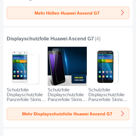
Transparent T02 für
Ascend G7 Klar
Durchsichtig
Huawei Ascend G7
Transparent für
Mehr Hüllen Huawei Ascend G7
Klar
Huawei Ascend G7
Weiß
Displayschutzfolie Huawei Ascend G7
(4)
Schutzfolie
Schutzfolie
Schutzfolie
Displayschutzfolie
Displayschutzfolie
Displayschutzfolie
Panzerfolie Skins
Panzerfolie Skins
Panzerfolie Skins
zum Aufkleben für
zum Aufkleben
zum Aufkleben
Huawei Ascend G7
Gehärtetes Glas
Gehärtetes Glas
Mehr Displayschutzfolie Huawei Ascend G7
Klar
Glasfolie T01 für
Glasfolie für
Huawei Ascend G7
Huawei Ascend G7
Klar
Klar