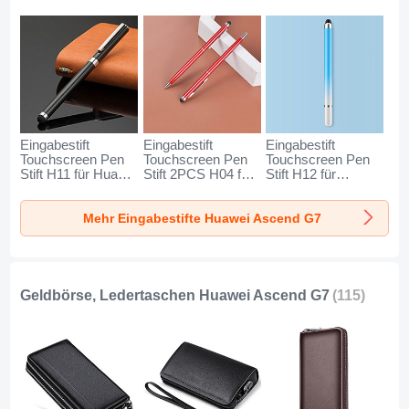
Eingabestift
Eingabestift
Eingabestift
Touchscreen Pen
Touchscreen Pen
Touchscreen Pen
Stift H11 für Huawei
Stift 2PCS H04 für
Stift H12 für
Ascend G7
Huawei Ascend G7
Huawei Ascend G7
Schwarz
Rot
Blau
Mehr Eingabestifte Huawei Ascend G7
Geldbörse, Ledertaschen Huawei Ascend G7
(115)