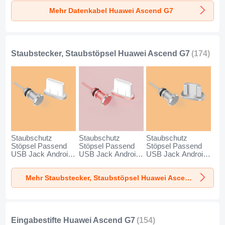
Dunkelgrau
für Huawei Ascend
Schwarz
Mehr Datenkabel Huawei Ascend G7
G7 Schwarz
Staubstecker, Staubstöpsel Huawei Ascend G7
(174)
Staubschutz
Staubschutz
Staubschutz
Stöpsel Passend
Stöpsel Passend
Stöpsel Passend
USB Jack Android
USB Jack Android
USB Jack Android
Type-C Universal
Type-C Universal
Universal C02 für
für Huawei Ascend
für Huawei Ascend
Huawei Ascend G7
Mehr Staubstecker, Staubstöpsel Huawei Ascend G7
G7 Silber
G7 Rosegold
Silber
Eingabestifte Huawei Ascend G7
(154)