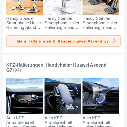
Handy Ständer
Handy Ständer
Handy Ständer
Smartphone Halter
Smartphone Halter
Smartphone Halter
Halterung Stand
Halterung Stand
Halterung Stand
Universal N27 für
Universal N26 für
Universal N25 für
Huawei Ascend G7
Huawei Ascend G7
Huawei Ascend G7
Mehr Halterungen & Ständer Huawei Ascend G7
Silber
Weiß
Schwarz
KFZ-Halterungen, Handyhalter Huawei Ascend
G7
(94)
Auto KFZ
Auto KFZ
Auto KFZ
Armaturenbrett
Armaturenbrett
Armaturenbrett