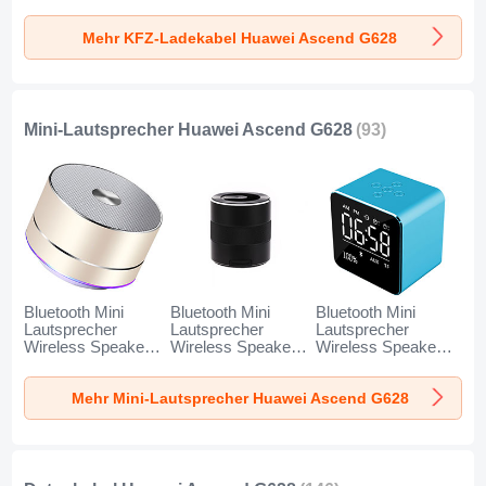
Stecker Fast
Stecker Fast
Stecker Fast
Charge Universal
Charge Universal
Charge Universal
Mehr KFZ-Ladekabel Huawei Ascend G628
K10 für Huawei
K07 für Huawei
K08 für Huawei
Ascend G628
Ascend G628 Rot
Ascend G628
Schwarz
Silber
Mini-Lautsprecher Huawei Ascend G628
(93)
Bluetooth Mini
Bluetooth Mini
Bluetooth Mini
Lautsprecher
Lautsprecher
Lautsprecher
Wireless Speaker
Wireless Speaker
Wireless Speaker
Boxen K01 für
Boxen K09 für
Boxen K08 für
Huawei Ascend
Huawei Ascend
Huawei Ascend
Mehr Mini-Lautsprecher Huawei Ascend G628
G628 Gold
G628 Schwarz
G628 Blau