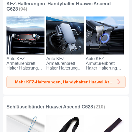
KFZ-Halterungen, Handyhalter Huawei Ascend
G628
(94)
Auto KFZ
Auto KFZ
Auto KFZ
Armaturenbrett
Armaturenbrett
Armaturenbrett
Halter Halterung
Halter Halterung
Halter Halterung
Universal
Universal
Universal
AutoHalter
AutoHalter
AutoHalter
Mehr KFZ-Halterungen, Handyhalter Huawei Ascend G628
Halterungung
Halterungung
Halterungung
Handy BS6 für
Handy BS3 für
Magnet Handy BS1
Huawei Ascend
Huawei Ascend
für Huawei Ascend
G628 Schwarz
G628 Schwarz
G628 Schwarz
Schlüsselbänder Huawei Ascend G628
(210)