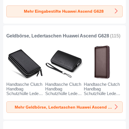
Ascend G628
Huawei Ascend
Huawei Ascend
Schwarz
G628 Rot
G628 Blau
Mehr Eingabestifte Huawei Ascend G628
Geldbörse, Ledertaschen Huawei Ascend G628
(115)
Handtasche Clutch
Handtasche Clutch
Handtasche Clutch
Handbag
Handbag
Handbag
Schutzhülle Leder
Schutzhülle Leder
Schutzhülle Leder
Universal N01 für
Universal K19 für
Universal K18 für
Huawei Ascend
Huawei Ascend
Huawei Ascend
Mehr Geldbörse, Ledertaschen Huawei Ascend G628
G628 Schwarz
G628 Schwarz
G628 Braun