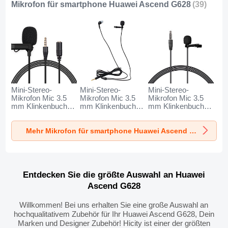
Mikrofon für smartphone Huawei Ascend G628
(39)
Mini-Stereo-
Mini-Stereo-
Mini-Stereo-
Mikrofon Mic 3.5
Mikrofon Mic 3.5
Mikrofon Mic 3.5
mm Klinkenbuchse
mm Klinkenbuchse
mm Klinkenbuchse
K06 für Huawei
K05 für Huawei
K08 für Huawei
Ascend G628
Ascend G628
Ascend G628
Mehr Mikrofon für smartphone Huawei Ascend G628
Schwarz
Schwarz
Schwarz
Entdecken Sie die größte Auswahl an Huawei
Ascend G628
Willkommen! Bei uns erhalten Sie eine große Auswahl an
hochqualitativem Zubehör für Ihr Huawei Ascend G628, Dein
Marken und Designer Zubehör! Hicity ist einer der größten