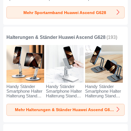
Laufen Joggen
Laufen Joggen
Laufen Joggen
Universal A11 für
Universal G03 für
Universal A10 für
Mehr Sportarmband Huawei Ascend G628
Huawei Ascend
Huawei Ascend
Huawei Ascend
G628 Blau
G628 Schwarz
G628 Grün
Halterungen & Ständer Huawei Ascend G628
(193)
Handy Ständer
Handy Ständer
Handy Ständer
Smartphone Halter
Smartphone Halter
Smartphone Halter
Halterung Stand
Halterung Stand
Halterung Stand
Universal N27 für
Universal N26 für
Universal N25 für
Huawei Ascend
Huawei Ascend
Huawei Ascend
Mehr Halterungen & Ständer Huawei Ascend G628
G628 Silber
G628 Weiß
G628 Schwarz