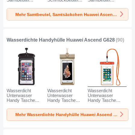
Samtbeutel
Schmuckbeutel
Samtbeutel
Geschenktasche
Schwarz Universal
Geschenktasche
Universal K02 für
für Huawei Ascend
Universal S05 für
Mehr Samtbeutel, Samtsäckchen Huawei Ascend G628
Huawei Ascend
G628 Grau
Huawei Ascend
G628 Grau
G628 Braun
Wasserdichte Handyhülle Huawei Ascend G628
(90)
Wasserdicht
Wasserdicht
Wasserdicht
Unterwasser
Unterwasser
Unterwasser
Handy Tasche
Handy Tasche
Handy Tasche
Universal W18 für
Universal W17 für
Universal W16 für
Huawei Ascend
Huawei Ascend
Huawei Ascend
Mehr Wasserdichte Handyhülle Huawei Ascend G628
G628 Schwarz
G628 Gold
G628 Orange