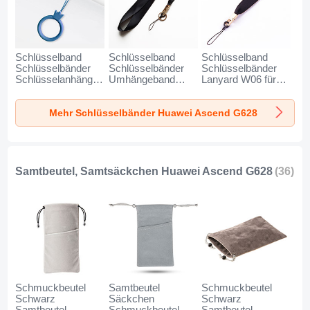
Schlüsselband
Schlüsselband
Schlüsselband
Schlüsselbänder
Schlüsselbänder
Schlüsselbänder
Schlüsselanhänger
Umhängeband
Lanyard W06 für
mit Fingerring R07
Lanyard N10 für
Huawei Ascend
für Huawei Ascend
Huawei Ascend
G628 Schwarz
Mehr Schlüsselbänder Huawei Ascend G628
G628 Blau
G628 Schwarz
Samtbeutel, Samtsäckchen Huawei Ascend G628
(36)
Schmuckbeutel
Samtbeutel
Schmuckbeutel
Schwarz
Säckchen
Schwarz