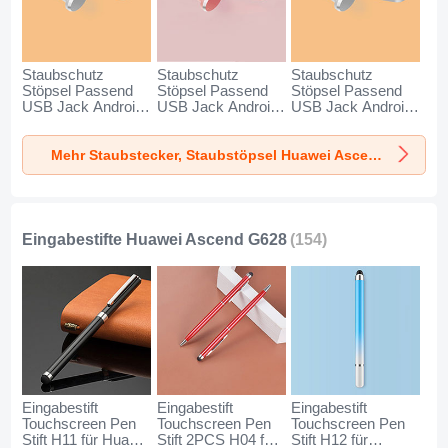
Staubschutz
Staubschutz
Staubschutz
Stöpsel Passend
Stöpsel Passend
Stöpsel Passend
USB Jack Android
USB Jack Android
USB Jack Android
Type-C Universal
Type-C Universal
Universal C02 für
für Huawei Ascend
für Huawei Ascend
Huawei Ascend
Mehr Staubstecker, Staubstöpsel Huawei Ascend G628
G628 Silber
G628 Rosegold
G628 Silber
Eingabestifte Huawei Ascend G628
(154)
Eingabestift
Eingabestift
Eingabestift
Touchscreen Pen
Touchscreen Pen
Touchscreen Pen
Stift H11 für Huawei
Stift 2PCS H04 für
Stift H12 für