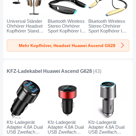
Universal Ständer
Bluetooth Wireless
Bluetooth Wireless
Ohrhörer Headset
Stereo Ohrhörer
Stereo Ohrhörer
Kopfhörer Stand
Sport Kopfhörer In
Sport Kopfhörer In
H01 für Huawei
Ear Headset H52
Ear Headset H51
Ascend G628
für Huawei Ascend
für Huawei Ascend
Mehr Kopfhörer, Headset Huawei Ascend G628
Schwarz
G628 Schwarz
G628 Gold
KFZ-Ladekabel Huawei Ascend G628
(43)
Kfz-Ladegerät
Kfz-Ladegerät
Kfz-Ladegerät
Adapter 4.8A Dual
Adapter 4.8A Dual
Adapter 4.8A Dual
USB Zweifach
USB Zweifach
USB Zweifach