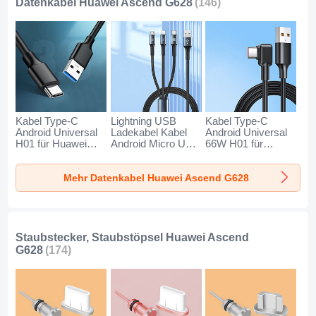
Datenkabel Huawei Ascend G628
(146)
Kabel Type-C
Lightning USB
Kabel Type-C
Android Universal
Ladekabel Kabel
Android Universal
H01 für Huawei
Android Micro USB
66W H01 für
Ascend G628
Type-C 100W H01
Huawei Ascend
Dunkelgrau
für Huawei Ascend
G628 Schwarz
Mehr Datenkabel Huawei Ascend G628
G628 Schwarz
Staubstecker, Staubstöpsel Huawei Ascend
G628
(174)