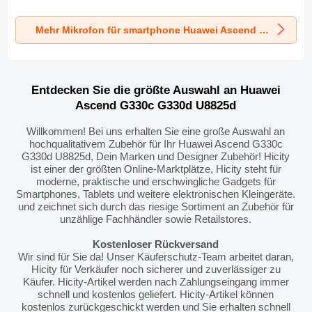
K06 für Huawei
K05 für Huawei
K08 für Huawei
Ascend G330c
Ascend G330c
Ascend G330c
Mehr Mikrofon für smartphone Huawei Ascend G330c G330d U8825d
G330d U8825d
G330d U8825d
G330d U8825d
Schwarz
Schwarz
Schwarz
Entdecken Sie die größte Auswahl an Huawei
Ascend G330c G330d U8825d
Willkommen! Bei uns erhalten Sie eine große Auswahl an
hochqualitativem Zubehör für Ihr Huawei Ascend G330c
G330d U8825d, Dein Marken und Designer Zubehör! Hicity
ist einer der größten Online-Marktplätze, Hicity steht für
moderne, praktische und erschwingliche Gadgets für
Smartphones, Tablets und weitere elektronischen Kleingeräte.
und zeichnet sich durch das riesige Sortiment an Zubehör für
unzählige Fachhändler sowie Retailstores.
Kostenloser Rückversand
Wir sind für Sie da! Unser Käuferschutz-Team arbeitet daran,
Hicity für Verkäufer noch sicherer und zuverlässiger zu
Käufer. Hicity-Artikel werden nach Zahlungseingang immer
schnell und kostenlos geliefert. Hicity-Artikel können
kostenlos zurückgeschickt werden und Sie erhalten schnell