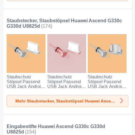
U8825d Schwarz
Staubstecker, Staubstöpsel Huawei Ascend G330c
G330d U8825d
(174)
Staubschutz
Staubschutz
Staubschutz
Stöpsel Passend
Stöpsel Passend
Stöpsel Passend
USB Jack Android
USB Jack Android
USB Jack Android
Type-C Universal
Type-C Universal
Universal C02 für
für Huawei Ascend
für Huawei Ascend
Huawei Ascend
Mehr Staubstecker, Staubstöpsel Huawei Ascend G330c G330d U8825d
G330c G330d
G330c G330d
G330c G330d
U8825d Silber
U8825d Rosegold
U8825d Silber
Eingabestifte Huawei Ascend G330c G330d
U8825d
(154)