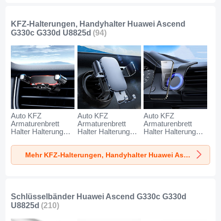
KFZ-Halterungen, Handyhalter Huawei Ascend
G330c G330d U8825d
(94)
Auto KFZ
Auto KFZ
Auto KFZ
Armaturenbrett
Armaturenbrett
Armaturenbrett
Halter Halterung
Halter Halterung
Halter Halterung
Universal
Universal
Universal
AutoHalter
AutoHalter
AutoHalter
Mehr KFZ-Halterungen, Handyhalter Huawei Ascend G330c G330d U8825d
Halterungung
Halterungung
Halterungung
Handy BS6 für
Handy BS3 für
Magnet Handy BS1
Huawei Ascend
Huawei Ascend
für Huawei Ascend
G330c G330d
G330c G330d
G330c G330d
U8825d Schwarz
U8825d Schwarz
U8825d Schwarz
Schlüsselbänder Huawei Ascend G330c G330d
U8825d
(210)