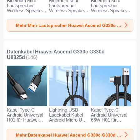
Bluetooth Mini
Bluetooth Mini
Bluetooth Mini
Lautsprecher
Lautsprecher
Lautsprecher
Wireless Speaker
Wireless Speaker
Wireless Speaker
Boxen K01 für
Boxen K09 für
Boxen K08 für
Huawei Ascend
Huawei Ascend
Huawei Ascend
Mehr Mini-Lautsprecher Huawei Ascend G330c G330d U8825d
G330c G330d
G330c G330d
G330c G330d
U8825d Gold
U8825d Schwarz
U8825d Blau
Datenkabel Huawei Ascend G330c G330d
U8825d
(146)
Kabel Type-C
Lightning USB
Kabel Type-C
Android Universal
Ladekabel Kabel
Android Universal
H01 für Huawei
Android Micro USB
66W H01 für
Ascend G330c
Type-C 100W H01
Huawei Ascend
G330d U8825d
für Huawei Ascend
G330c G330d
Mehr Datenkabel Huawei Ascend G330c G330d U8825d
Dunkelgrau
G330c G330d
U8825d Schwarz