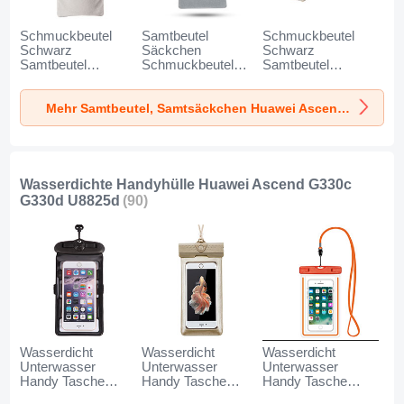
Schmuckbeutel
Samtbeutel
Schmuckbeutel
Schwarz
Säckchen
Schwarz
Samtbeutel
Schmuckbeutel
Samtbeutel
Geschenktasche
Schwarz Universal
Geschenktasche
Universal K02 für
für Huawei Ascend
Universal S05 für
Mehr Samtbeutel, Samtsäckchen Huawei Ascend G330c G330d U8825d
Huawei Ascend
G330c G330d
Huawei Ascend
G330c G330d
U8825d Grau
G330c G330d
U8825d Grau
U8825d Braun
Wasserdichte Handyhülle Huawei Ascend G330c
G330d U8825d
(90)
Wasserdicht
Wasserdicht
Wasserdicht
Unterwasser
Unterwasser
Unterwasser
Handy Tasche
Handy Tasche
Handy Tasche
Universal W18 für
Universal W17 für
Universal W16 für