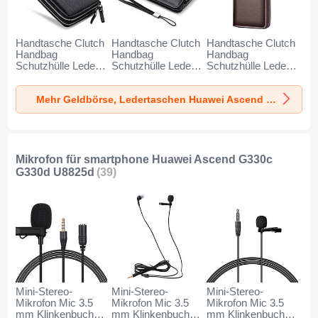
Handtasche Clutch
Handtasche Clutch
Handtasche Clutch
Handbag
Handbag
Handbag
Schutzhülle Leder
Schutzhülle Leder
Schutzhülle Leder
Universal N01 für
Universal K19 für
Universal K18 für
Huawei Ascend
Huawei Ascend
Huawei Ascend
Mehr Geldbörse, Ledertaschen Huawei Ascend G330c G330d U8825d
G330c G330d
G330c G330d
G330c G330d
U8825d Schwarz
U8825d Schwarz
U8825d Braun
Mikrofon für smartphone Huawei Ascend G330c
G330d U8825d
(39)
Mini-Stereo-
Mini-Stereo-
Mini-Stereo-
Mikrofon Mic 3.5
Mikrofon Mic 3.5
Mikrofon Mic 3.5
mm Klinkenbuchse
mm Klinkenbuchse
mm Klinkenbuchse