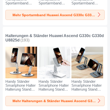
Sportarmband
Sportarmband
Sportarmband
Laufen Joggen
Laufen Joggen
Laufen Joggen
Universal A11 für
Universal G03 für
Universal A10 für
Mehr Sportarmband Huawei Ascend G330c G330d U8825d
Huawei Ascend
Huawei Ascend
Huawei Ascend
G330c G330d
G330c G330d
G330c G330d
U8825d Blau
U8825d Schwarz
U8825d Grün
Halterungen & Ständer Huawei Ascend G330c G330d
U8825d
(193)
Handy Ständer
Handy Ständer
Handy Ständer
Smartphone Halter
Smartphone Halter
Smartphone Halter
Halterung Stand
Halterung Stand
Halterung Stand
Universal N27 für
Universal N26 für
Universal N25 für
Huawei Ascend
Huawei Ascend
Huawei Ascend
Mehr Halterungen & Ständer Huawei Ascend G330c G330d U8825d
G330c G330d
G330c G330d
G330c G330d
U8825d Silber
U8825d Weiß
U8825d Schwarz