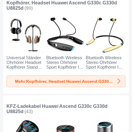
Kopfhörer, Headset Huawei Ascend G330c G330d
U8825d
(90)
Universal Ständer
Bluetooth Wireless
Bluetooth Wireless
Ohrhörer Headset
Stereo Ohrhörer
Stereo Ohrhörer
Kopfhörer Stand
Sport Kopfhörer In
Sport Kopfhörer In
H01 für Huawei
Ear Headset H52
Ear Headset H51
Ascend G330c
für Huawei Ascend
für Huawei Ascend
Mehr Kopfhörer, Headset Huawei Ascend G330c G330d U8825d
G330d U8825d
G330c G330d
G330c G330d
Schwarz
U8825d Schwarz
U8825d Gold
KFZ-Ladekabel Huawei Ascend G330c G330d
U8825d
(43)