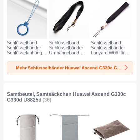
Schlüsselband
Schlüsselband
Schlüsselband
Schlüsselbänder
Schlüsselbänder
Schlüsselbänder
Schlüsselanhänger
Umhängeband
Lanyard W06 für
mit Fingerring R07
Lanyard N10 für
Huawei Ascend
für Huawei Ascend
Huawei Ascend
G330c G330d
Mehr Schlüsselbänder Huawei Ascend G330c G330d U8825d
G330c G330d
G330c G330d
U8825d Schwarz
U8825d Blau
U8825d Schwarz
Samtbeutel, Samtsäckchen Huawei Ascend G330c
G330d U8825d
(36)