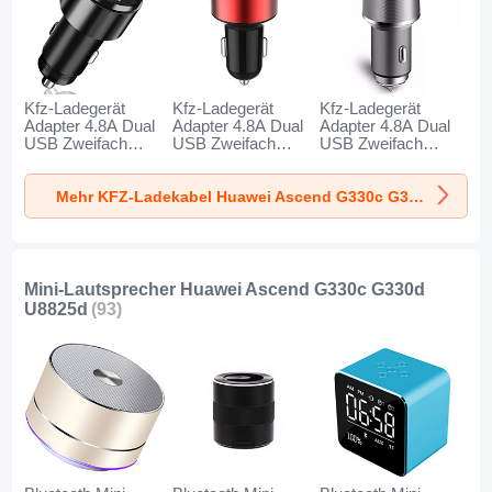
Kfz-Ladegerät
Kfz-Ladegerät
Kfz-Ladegerät
Adapter 4.8A Dual
Adapter 4.8A Dual
Adapter 4.8A Dual
USB Zweifach
USB Zweifach
USB Zweifach
Stecker Fast
Stecker Fast
Stecker Fast
Charge Universal
Charge Universal
Charge Universal
Mehr KFZ-Ladekabel Huawei Ascend G330c G330d U8825d
K10 für Huawei
K07 für Huawei
K08 für Huawei
Ascend G330c
Ascend G330c
Ascend G330c
G330d U8825d
G330d U8825d Rot
G330d U8825d
Schwarz
Silber
Mini-Lautsprecher Huawei Ascend G330c G330d
U8825d
(93)