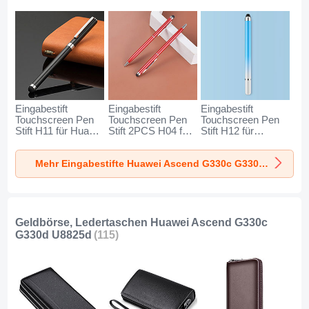
Eingabestift
Eingabestift
Eingabestift
Touchscreen Pen
Touchscreen Pen
Touchscreen Pen
Stift H11 für Huawei
Stift 2PCS H04 für
Stift H12 für
Ascend G330c
Huawei Ascend
Huawei Ascend
G330d U8825d
G330c G330d
G330c G330d
Mehr Eingabestifte Huawei Ascend G330c G330d U8825d
Schwarz
U8825d Rot
U8825d Blau
Geldbörse, Ledertaschen Huawei Ascend G330c
G330d U8825d
(115)