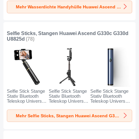
Huawei Ascend
Huawei Ascend
Huawei Ascend
Mehr Wasserdichte Handyhülle Huawei Ascend G330c G330d U8825d
G330c G330d
G330c G330d
G330c G330d
U8825d Schwarz
U8825d Gold
U8825d Orange
Selfie Sticks, Stangen Huawei Ascend G330c G330d
U8825d
(78)
Selfie Stick Stange
Selfie Stick Stange
Selfie Stick Stange
Stativ Bluetooth
Stativ Bluetooth
Stativ Bluetooth
Teleskop Universal
Teleskop Universal
Teleskop Universal
T34 für Huawei
T32 für Huawei
T31 für Huawei
Ascend G330c
Ascend G330c
Ascend G330c
Mehr Selfie Sticks, Stangen Huawei Ascend G330c G330d U8825d
G330d U8825d
G330d U8825d
G330d U8825d
Gold und Schwarz
Schwarz
Blau