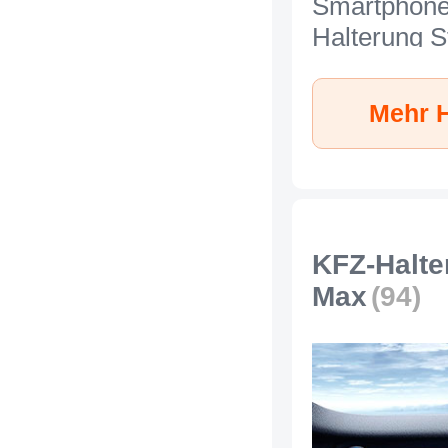
Smartphone
Halterung S
Universal N
Apple iPho
Mehr H
Max Silber
KFZ-Halte
Max
(94)