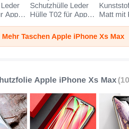
 Leder
Schutzhülle Leder
Kunststo
ür Apple
Hülle T02 für Apple
Matt mit 
Max
iPhone Xs Max
Ständer 
Orange
iPhone X
Mehr Taschen Apple iPhone Xs Max
hutzfolie Apple iPhone Xs Max
(1