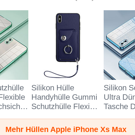
tzhülle
Silikon Hülle
Silikon S
Flexible
Handyhülle Gummi
Ultra Dün
hsichtig
Schutzhülle Flexible
Tasche D
 SY2 für
Leder Tasche BF1
Transpar
ne Xs
für Apple iPhone Xs
Apple iP
Mehr Hüllen Apple iPhone Xs Max
Max Blau
Max Bla