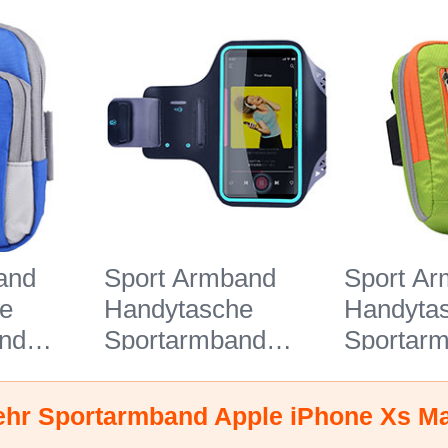
and
Sport Armband
Sport A
e
Handytasche
Handyta
nd
Sportarmband
Sportar
gen
Laufen Joggen
Laufen J
11 für
Universal G03 für
Universa
hr Sportarmband Apple iPhone Xs M
ne Xs
Apple iPhone Xs
Apple iP