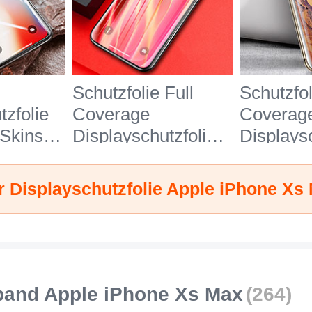
Schutzfolie Full
Schutzfol
tzfolie
Coverage
Coverag
 Skins
Displayschutzfolie
Displaysc
ben
Panzerfolie Skins
Panzerfo
 Glas
zum Aufkleben
zum Aufk
 Displayschutzfolie Apple iPhone Xs
r Apple
Gehärtetes Glas
Gehärtet
Max Klar
Glasfolie P09 für
Glasfolie
Apple iPhone Xs
Apple iP
Max Schwarz
Max Sch
band Apple iPhone Xs Max
(264)