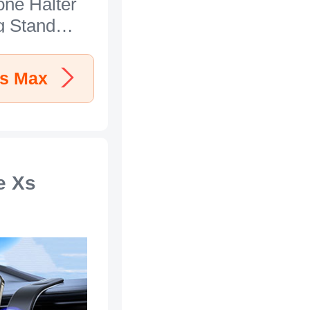
ne Halter
g Stand
l N25 für
hone Xs
Xs Max
warz
e Xs