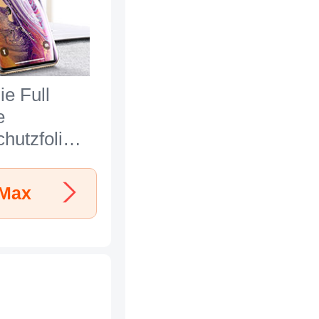
ie Full
e
hutzfolie
lie Skins
leben
 Max
es Glas
 P08 für
hone Xs
warz