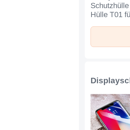
Schutzhülle
Hülle T01 f
iPhone Xs 
Braun
Displaysc