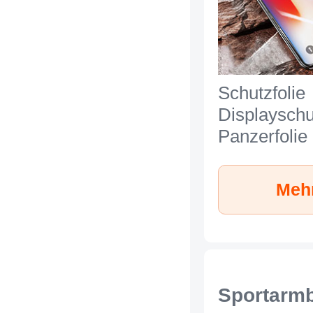
Schutzfolie
Displayschu
Panzerfolie
zum Aufkle
Gehärtetes
Mehr
Glasfolie fü
iPhone Xs 
Sportarm