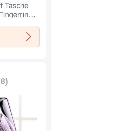
ff Tasche
Fingerring
für Apple
s Max Blau
08)