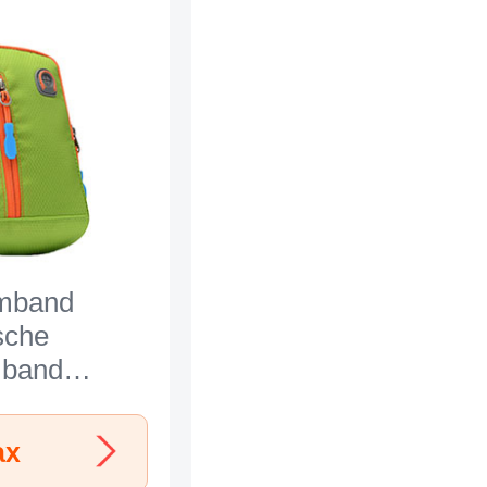
rmband
sche
mband
oggen
l A10 für
ax
hone Xs