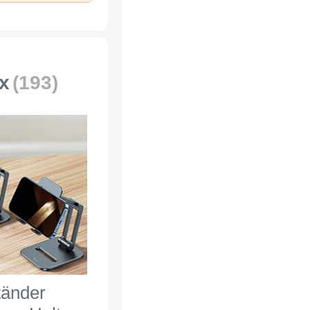
n
x
(193)
tänder