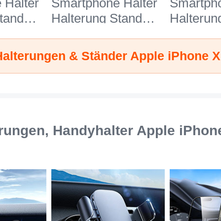
 Halter
Smartphone Halter
Smartpho
tand
Halterung Stand
Halterun
27 für
Universal N26 für
Universa
ne Xs
Apple iPhone Xs
Apple iP
alterungen & Ständer Apple iPhone 
Max Weiß
Max Sch
rungen, Handyhalter Apple iPhon