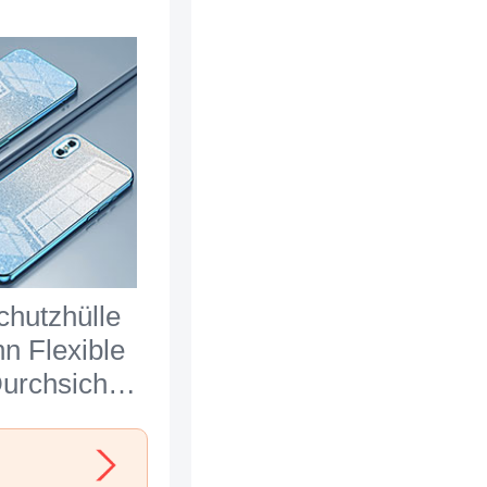
chutzhülle
n Flexible
urchsichtig
ent SY1 für
hone Xs
u