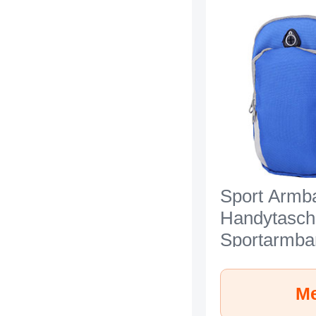
Sport Armb
Handytasch
Sportarmba
Laufen Jog
Universal A
Me
Apple iPho